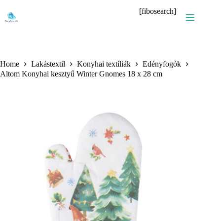
Skip
[fibosearch]
to
content
Home
Lakástextil
Konyhai textíliák
Edényfogók
Altom Konyhai kesztyű Winter Gnomes 18 x 28 cm