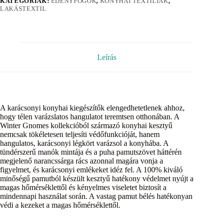
KATEGÓRIÁK:
EDÉNYFOGÓK
,
KONYHAI TEXTÍLIÁK
,
LAKÁSTEXTIL
Leírás
A karácsonyi konyhai kiegészítők elengedhetetlenek ahhoz,
hogy télen varázslatos hangulatot teremtsen otthonában. A
Winter Gnomes kollekcióból származó konyhai kesztyű
nemcsak tökéletesen teljesíti védőfunkcióját, hanem
hangulatos, karácsonyi légkört varázsol a konyhába. A
tündérszerű manók mintája és a puha pamutszövet háttérén
megjelenő narancssárga rács azonnal magára vonja a
figyelmet, és karácsonyi emlékeket idéz fel. A 100% kiváló
minőségű pamutból készült kesztyű hatékony védelmet nyújt a
magas hőmérséklettől és kényelmes viseletet biztosít a
mindennapi használat során. A vastag pamut bélés hatékonyan
védi a kezeket a magas hőmérséklettől.