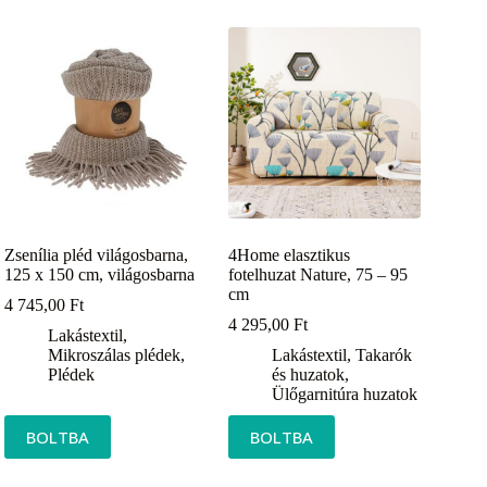
Zsenília pléd világosbarna,
4Home elasztikus
125 x 150 cm, világosbarna
fotelhuzat Nature, 75 – 95
cm
4 745,00
Ft
4 295,00
Ft
Lakástextil
,
Mikroszálas plédek
,
Lakástextil
,
Takarók
Plédek
és huzatok
,
Ülőgarnitúra huzatok
BOLTBA
BOLTBA