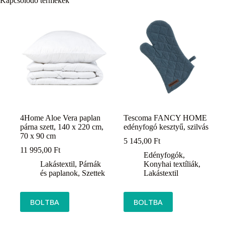
Kapcsolódó termékek
4Home Aloe Vera paplan
Tescoma FANCY HOME
párna szett, 140 x 220 cm,
edényfogó kesztyű, szilvás
70 x 90 cm
5 145,00
Ft
11 995,00
Ft
Edényfogók
,
Lakástextil
,
Párnák
Konyhai textíliák
,
és paplanok
,
Szettek
Lakástextil
BOLTBA
BOLTBA