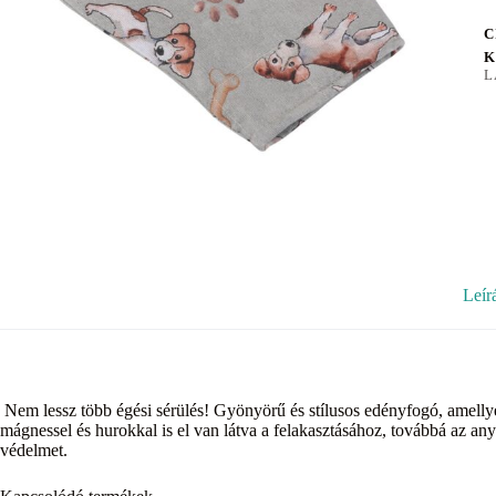
C
K
L
Leír
Nem lessz több égési sérülés! Gyönyörű és stílusos edényfogó, amellye
mágnessel és hurokkal is el van látva a felakasztásához, továbbá az an
védelmet.