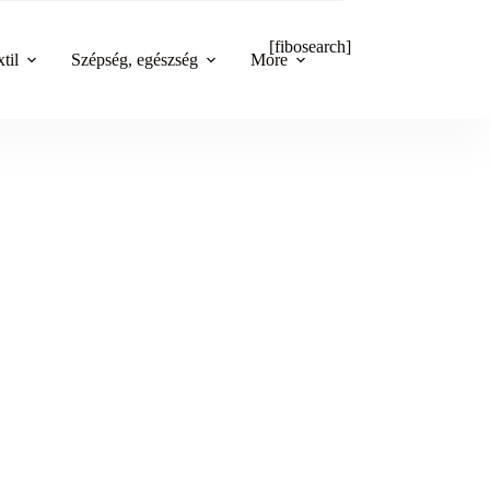
[fibosearch]
til
Szépség, egészség
More