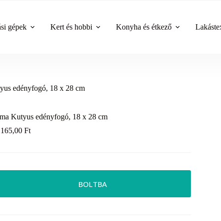
ási gépek
Kert és hobbi
Konyha és étkező
Lakástex
yus edényfogó, 18 x 28 cm
ma Kutyus edényfogó, 18 x 28 cm
 165,00
Ft
BOLTBA