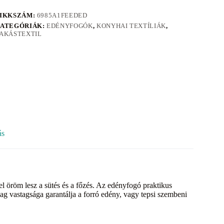
IKKSZÁM:
6985A1FEEDED
ATEGÓRIÁK:
EDÉNYFOGÓK
,
KONYHAI TEXTÍLIÁK
,
AKÁSTEXTIL
ás
l öröm lesz a sütés és a főzés. Az edényfogó praktikus
yag vastagsága garantálja a forró edény, vagy tepsi szembeni