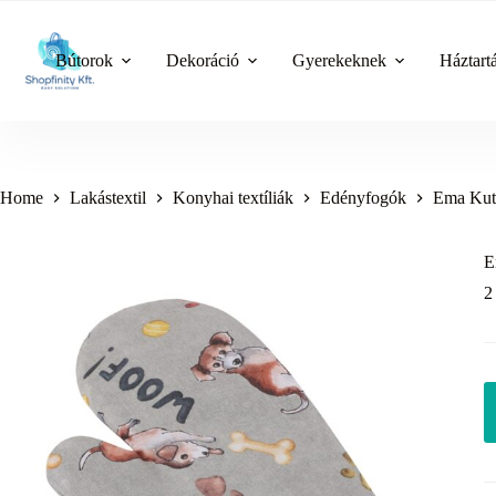
Skip
to
content
Bútorok
Dekoráció
Gyerekeknek
Háztart
Home
Lakástextil
Konyhai textíliák
Edényfogók
Ema Kut
E
2