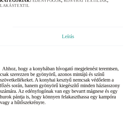
KATEGÓRIÁK:
EDÉNYFOGÓK
,
KONYHAI TEXTÍLIÁK
,
LAKÁSTEXTIL
Leírás
Ahhoz, hogy a konyhában hívogató megjelenést teremtsen,
csak szerezzen be gyönyörű, azonos mintájú és színű
szövetkellékeket. A konyhai kesztyű nemcsak védőelem a
főzés során, hanem gyönyörű kiegészítő minden háziasszony
számára. Az edényfogónak van egy bevarrt mágnese és egy
hurok pántja is, hogy könnyen felakaszthassa egy kampóra
vagy a hűtőszekrényre.