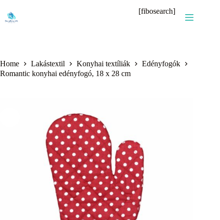
Skip
[fibosearch]
to
content
Home
Lakástextil
Konyhai textíliák
Edényfogók
Romantic konyhai edényfogó, 18 x 28 cm