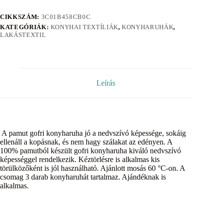
CIKKSZÁM:
3C01B458CB0C
KATEGÓRIÁK:
KONYHAI TEXTÍLIÁK
,
KONYHARUHÁK
,
LAKÁSTEXTIL
Leírás
A pamut gofri konyharuha jó a nedvszívó képessége, sokáig
ellenáll a kopásnak, és nem hagy szálakat az edényen. A
100% pamutból készült gofri konyharuha kiváló nedvszívó
képességgel rendelkezik. Kéztörlésre is alkalmas kis
törülközőként is jól használható. Ajánlott mosás 60 °C-on. A
csomag 3 darab konyharuhát tartalmaz. Ajándéknak is
alkalmas.