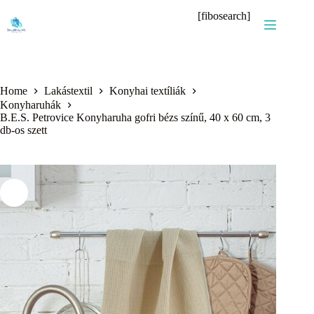
Skip
[fibosearch]
to
content
Home
Lakástextil
Konyhai textíliák
Konyharuhák
B.E.S. Petrovice Konyharuha gofri bézs színű, 40 x 60 cm, 3
db-os szett