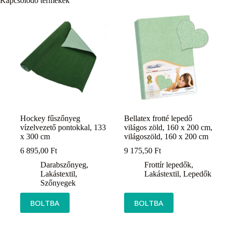
Kapcsolódó termékek
Hockey fűszőnyeg
Bellatex frotté lepedő
vízelvezető pontokkal, 133
világos zöld, 160 x 200 cm,
x 300 cm
világoszöld, 160 x 200 cm
6 895,00
Ft
9 175,50
Ft
Darabszőnyeg
,
Frottír lepedők
,
Lakástextil
,
Lakástextil
,
Lepedők
Szőnyegek
BOLTBA
BOLTBA