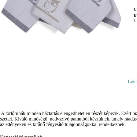
C
K
L
Leír
A törlőruhák minden háztartás elengedhetetlen részét képezik. Ezért biz
szettet. Kiváló minőségű, nedvszívó pamutból készülnek, amely ráadásu
az edényeken és kitűnő fényesítő tulajdonságokkal rendelkeznek.