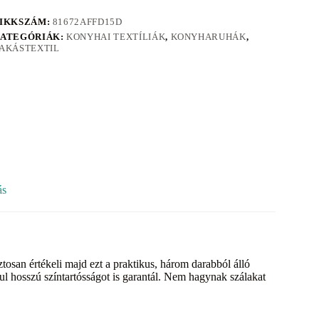
IKKSZÁM:
81672AFFD15D
ATEGÓRIÁK:
KONYHAI TEXTÍLIÁK
,
KONYHARUHÁK
,
AKÁSTEXTIL
ás
tosan értékeli majd ezt a praktikus, három darabból álló
l hosszú színtartósságot is garantál. Nem hagynak szálakat