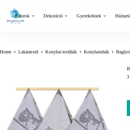
Skip
to
content
Bútorok
Dekoráció
Gyerekeknek
Háztart
Home
Lakástextil
Konyhai textíliák
Konyharuhák
Baglyok
B
3