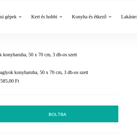
ási gépek
Kert és hobbi
Konyha és étkező
Lakástex
 konyharuha, 50 x 70 cm, 3 db-os szett
aglyok konyharuha, 50 x 70 cm, 3 db-os szett
 585,00
Ft
BOLTBA