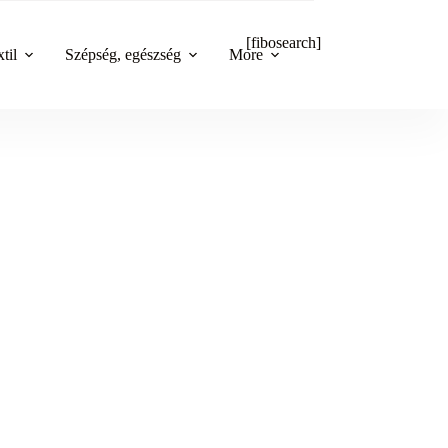
[fibosearch]
til
Szépség, egészség
More