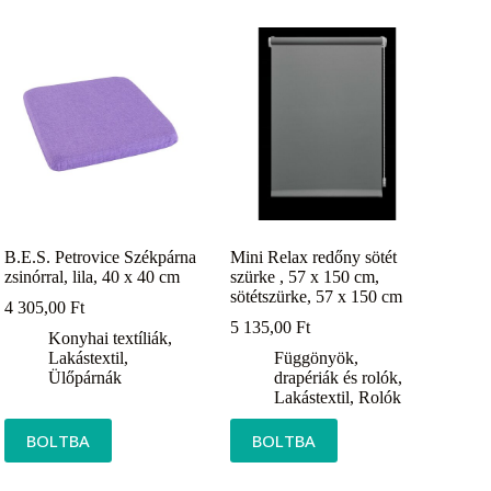
B.E.S. Petrovice Székpárna
Mini Relax redőny sötét
zsinórral, lila, 40 x 40 cm
szürke , 57 x 150 cm,
sötétszürke, 57 x 150 cm
4 305,00
Ft
5 135,00
Ft
Konyhai textíliák
,
Lakástextil
,
Függönyök,
Ülőpárnák
drapériák és rolók
,
Lakástextil
,
Rolók
BOLTBA
BOLTBA