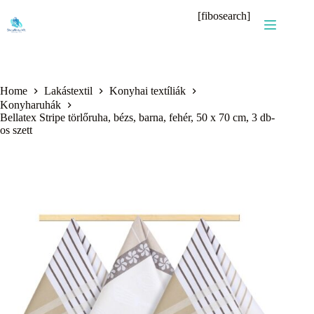
Skip
[fibosearch]
to
content
Home
Lakástextil
Konyhai textíliák
Konyharuhák
Bellatex Stripe törlőruha, bézs, barna, fehér, 50 x 70 cm, 3 db-
os szett