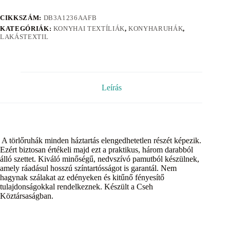
CIKKSZÁM:
DB3A1236AAFB
KATEGÓRIÁK:
KONYHAI TEXTÍLIÁK
,
KONYHARUHÁK
,
LAKÁSTEXTIL
Leírás
A törlőruhák minden háztartás elengedhetetlen részét képezik.
Ezért biztosan értékeli majd ezt a praktikus, három darabból
álló szettet. Kiváló minőségű, nedvszívó pamutból készülnek,
amely ráadásul hosszú színtartósságot is garantál. Nem
hagynak szálakat az edényeken és kitűnő fényesítő
tulajdonságokkal rendelkeznek. Készült a Cseh
Köztársaságban.