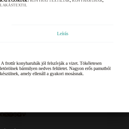
KATEGÓRIÁK:
KONYHAI TEXTÍLIÁK
,
KONYHARUHÁK
,
LAKÁSTEXTIL
Leírás
A frottír konyharuhák jól felszívják a vizet. Tökéletesen
letörölnek bármilyen nedves felületet. Nagyon erős pamutból
készülnek, amely ellenáll a gyakori mosásnak.