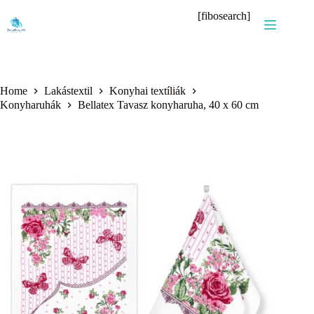
Skip
[fibosearch]
to
content
Home
Lakástextil
Konyhai textíliák
Konyharuhák
Bellatex Tavasz konyharuha, 40 x 60 cm