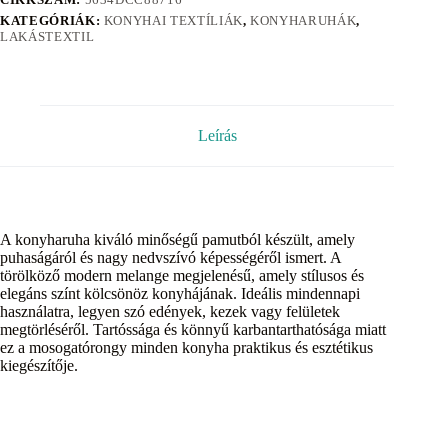
KATEGÓRIÁK:
KONYHAI TEXTÍLIÁK
,
KONYHARUHÁK
,
LAKÁSTEXTIL
Leírás
A konyharuha kiváló minőségű pamutból készült, amely
puhaságáról és nagy nedvszívó képességéről ismert. A
törölköző modern melange megjelenésű, amely stílusos és
elegáns színt kölcsönöz konyhájának. Ideális mindennapi
használatra, legyen szó edények, kezek vagy felületek
megtörléséről. Tartóssága és könnyű karbantarthatósága miatt
ez a mosogatórongy minden konyha praktikus és esztétikus
kiegészítője.