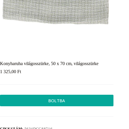
Konyharuha világosszürke, 50 x 70 cm, világosszürke
1 325,00
Ft
BOLTBA
CIKKSZÁM:
5634DCC88716