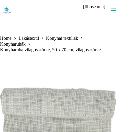
Skip
[fibosearch]
to
content
Home
Lakástextil
Konyhai textíliák
Konyharuhák
Konyharuha világosszürke, 50 x 70 cm, világosszürke