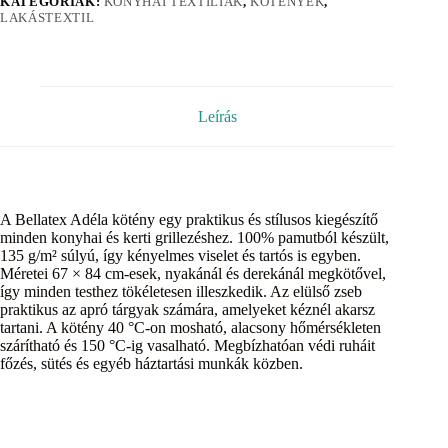
KATEGÓRIÁK:
KONYHAI TEXTÍLIÁK
,
KÖTÉNYEK
,
LAKÁSTEXTIL
Leírás
A Bellatex Adéla kötény egy praktikus és stílusos kiegészítő
minden konyhai és kerti grillezéshez. 100% pamutból készült,
135 g/m² súlyú, így kényelmes viselet és tartós is egyben.
Méretei 67 × 84 cm-esek, nyakánál és derekánál megkötővel,
így minden testhez tökéletesen illeszkedik. Az elülső zseb
praktikus az apró tárgyak számára, amelyeket kéznél akarsz
tartani. A kötény 40 °C-on mosható, alacsony hőmérsékleten
szárítható és 150 °C-ig vasalható. Megbízhatóan védi ruháit
főzés, sütés és egyéb háztartási munkák közben.