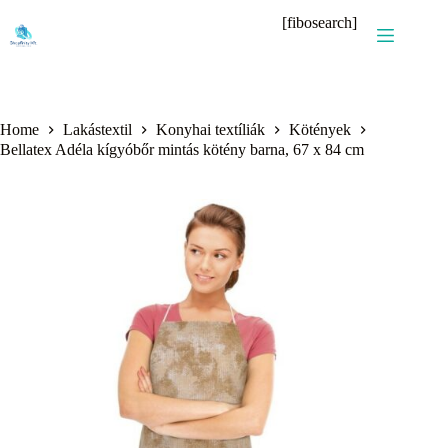
Skip
[fibosearch]
to
content
Home
Lakástextil
Konyhai textíliák
Kötények
Bellatex Adéla kígyóbőr mintás kötény barna, 67 x 84 cm