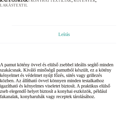
KATEGÓRIÁK:
KONYHAI TEXTÍLIÁK
,
KÖTÉNYEK
,
LAKÁSTEXTIL
Leírás
A pamut kötény övvel és elülső zsebbel ideális segítő minden
szakácsnak. Kiváló minőségű pamutból készült, ez a kötény
kényelmet és védelmet nyújt főzés, sütés vagy grillezés
közben. Az állítható övvel könnyen minden testalkathoz
igazítható és kényelmes viseletet biztosít. A praktikus elülső
zseb elegendő helyet biztosít a konyhai eszközök, például
fakanalak, konyharuhák vagy receptek tárolásához.