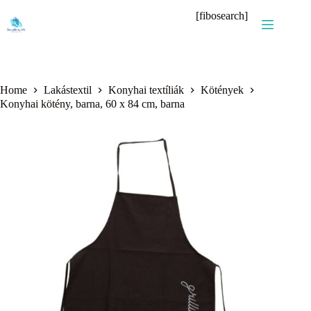
Skip
[fibosearch]
to
content
Home
Lakástextil
Konyhai textíliák
Kötények
Konyhai kötény, barna, 60 x 84 cm, barna