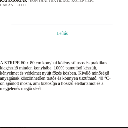
KATEGÓRIÁK:
KONYHAI TEXTÍLIÁK
,
KÖTÉNYEK
,
LAKÁSTEXTIL
Leírás
A STRIPE 60 x 80 cm konyhai kötény stílusos és praktikus
kiegészítő minden konyhába. 100% pamutból készült,
kényelmet és védelmet nyújt főzés közben. Kiváló minőségű
anyagának köszönhetően tartós és könnyen tisztítható. 40 °C-
on ajánlott mosni, ami biztosítja a hosszú élettartamot és a
megjelenés megőrzését.