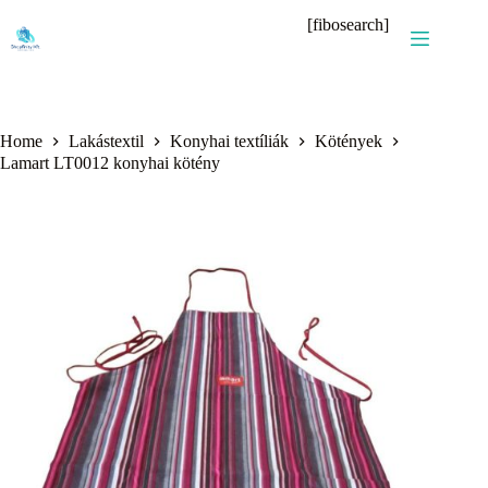
Skip
[fibosearch]
to
content
Home
Lakástextil
Konyhai textíliák
Kötények
Lamart LT0012 konyhai kötény