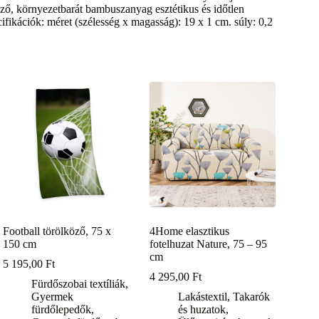
ző, környezetbarát bambuszanyag esztétikus és időtlen
fikációk: méret (szélesség x magasság): 19 x 1 cm. súly: 0,2
Football törölköző, 75 x
4Home elasztikus
150 cm
fotelhuzat Nature, 75 – 95
cm
5 195,00
Ft
4 295,00
Ft
Fürdőszobai textíliák
,
Gyermek
Lakástextil
,
Takarók
fürdőlepedők
,
és huzatok
,