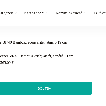
ási gépek
Kert és hobbi
Konyha és étkező
Lakástex
r 58740 Bambusz edényalátét, átmérő 19 cm
esper 58740 Bambusz edényalátét, átmérő 19 cm
 565,00
Ft
BOLTBA