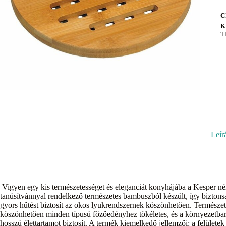
C
K
T
Leír
Vigyen egy kis természetességet és eleganciát konyhájába a Kesper n
tanúsítvánnyal rendelkező természetes bambuszból készült, így biztons
gyors hűtést biztosít az okos lyukrendszernek köszönhetően. Természe
köszönhetően minden típusú főzőedényhez tökéletes, és a környezetbar
hosszú élettartamot biztosít. A termék kiemelkedő jellemzői: a felülete