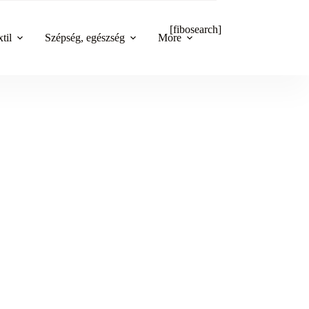
[fibosearch]
til
Szépség, egészség
More