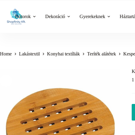
Skip
to
content
Bútorok
Dekoráció
Gyerekeknek
Háztart
Home
Lakástextil
Konyhai textíliák
Teríték alátétek
Kespe
K
1