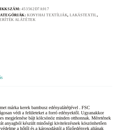
IKKSZÁM:
453562D7A917
ATEGÓRIÁK:
KONYHAI TEXTÍLIÁK
,
LAKÁSTEXTIL
,
ERÍTÉK ALÁTÉTEK
ás
émet márka kerek bambusz edényalátétjével . FSC
ágosan védi a felületeket a forró edényektől. Ugyanakkor
tes megjelenése bájt kölcsönöz minden otthonnak. Méretének
át anyagból készült minőségi kivitelezésnek köszönhetően
k védelme a hőtől és a károsodástól a főzőedények aljának