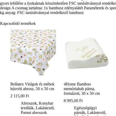
gyors lehűlése a lyukaknak köszönhetően FSC tanúsítvánnyal rendelke
design A csomag tartalma: 1x bambusz edényalátét Paraméterek és speci
kg anyag: FSC tanúsítvánnyal rendelkező bambusz
Kapcsolódó termékek
Bellatex Virágok és méhek
4Home Bamboo
húsvéti abrosz, 50 x 50 cm
memóriahab párna,
formázott, 30 x 50 cm
2 115,00
Ft
8 995,00
Ft
Abroszok
,
Konyhai
textíliák
,
Lakástextil
,
Egészségügyi
Pamut abroszok
párnák
,
Lakástextil
,