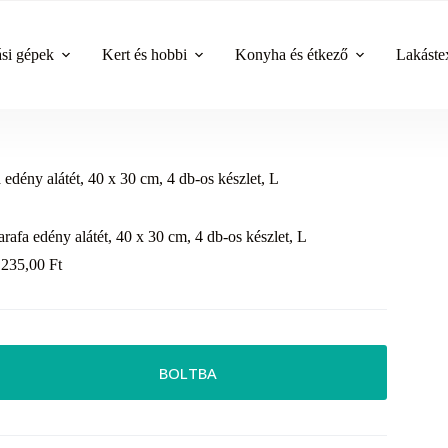
ási gépek
Kert és hobbi
Konyha és étkező
Lakástex
 edény alátét, 40 x 30 cm, 4 db-os készlet, L
arafa edény alátét, 40 x 30 cm, 4 db-os készlet, L
 235,00
Ft
BOLTBA