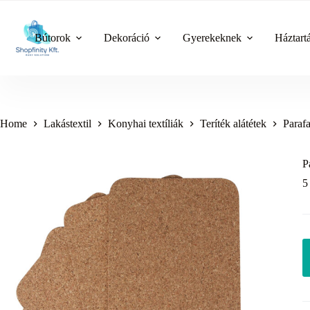
Skip
to
content
Bútorok
Dekoráció
Gyerekeknek
Háztart
Home
Lakástextil
Konyhai textíliák
Teríték alátétek
Parafa
P
5