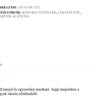
IKKSZÁM:
33F5518F57F5
ATEGÓRIÁK:
KONYHAI TEXTÍLIÁK
,
LAKÁSTEXTIL
,
ERÍTÉK ALÁTÉTEK
ás
. Könnyű és egyszerűen tárolható. Segít megvédeni a
gyak okozta sérülésektől.