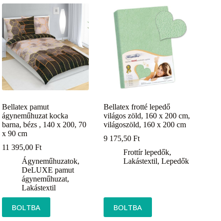
Bellatex pamut
Bellatex frotté lepedő
ágyneműhuzat kocka
világos zöld, 160 x 200 cm,
barna, bézs , 140 x 200, 70
világoszöld, 160 x 200 cm
x 90 cm
9 175,50
Ft
11 395,00
Ft
Frottír lepedők
,
Ágyneműhuzatok
,
Lakástextil
,
Lepedők
DeLUXE pamut
ágyneműhuzat
,
Lakástextil
BOLTBA
BOLTBA