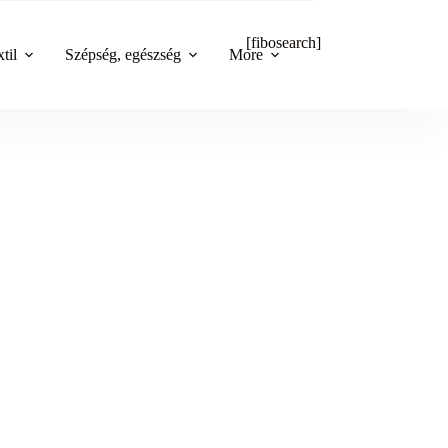
[fibosearch]
til
Szépség, egészség
More