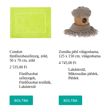
Comfort
Zsenília pléd világosbarna,
fürdőszobaszőnyeg, zöld,
125 x 150 cm, világosbarna
50 x 70 cm, zöld
4 745,00
Ft
2 535,00
Ft
Lakástextil
,
Fürdőszobai
Mikroszálas plédek
,
szőnyegek
,
Plédek
Fürdőszobai textíliák
,
Lakástextil
BOLTBA
BOLTBA