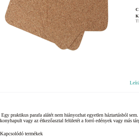
C
K
T
Leír
Egy praktikus parafa alátét nem hiányozhat egyetlen háztartásból sem
konyhapult vagy az étkezőasztal felületét a forró edények vagy más tár
Kapcsolódó termékek