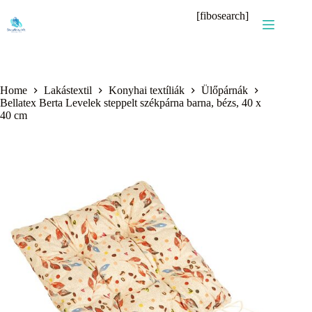
Skip
[fibosearch]
to
content
Home
Lakástextil
Konyhai textíliák
Ülőpárnák
Bellatex Berta Levelek steppelt székpárna barna, bézs, 40 x
40 cm