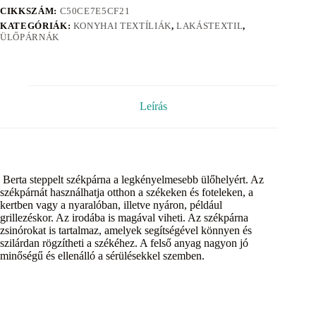
CIKKSZÁM:
C50CE7E5CF21
KATEGÓRIÁK:
KONYHAI TEXTÍLIÁK
,
LAKÁSTEXTIL
,
ÜLŐPÁRNÁK
Leírás
Berta steppelt székpárna a legkényelmesebb ülőhelyért. Az
székpárnát használhatja otthon a székeken és foteleken, a
kertben vagy a nyaralóban, illetve nyáron, például
grillezéskor. Az irodába is magával viheti. Az székpárna
zsinórokat is tartalmaz, amelyek segítségével könnyen és
szilárdan rögzítheti a székéhez. A felső anyag nagyon jó
minőségű és ellenálló a sérülésekkel szemben.