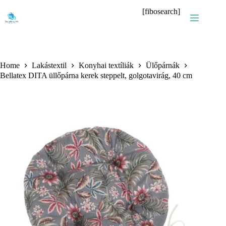
Skip
[fibosearch]
to
content
Home
Lakástextil
Konyhai textíliák
Ülőpárnák
Bellatex DITA üllőpárna kerek steppelt, golgotavirág, 40 cm