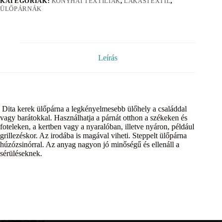
KATEGÓRIÁK:
KONYHAI TEXTÍLIÁK
,
LAKÁSTEXTIL
,
ÜLŐPÁRNÁK
Leírás
Dita kerek ülőpárna a legkényelmesebb ülőhely a családdal
vagy barátokkal. Használhatja a párnát otthon a székeken és
foteleken, a kertben vagy a nyaralóban, illetve nyáron, például
grillezéskor. Az irodába is magával viheti. Steppelt ülőpárna
húzózsinórral. Az anyag nagyon jó minőségű és ellenáll a
sérüléseknek.