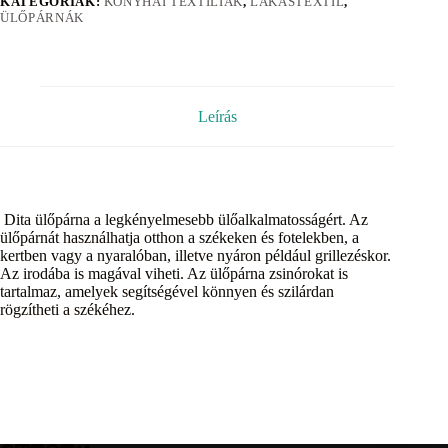
KATEGÓRIÁK:
KONYHAI TEXTÍLIÁK
,
LAKÁSTEXTIL
,
ÜLŐPÁRNÁK
Leírás
Dita ülőpárna a legkényelmesebb ülőalkalmatosságért. Az
ülőpárnát használhatja otthon a székeken és fotelekben, a
kertben vagy a nyaralóban, illetve nyáron például grillezéskor.
Az irodába is magával viheti. Az ülőpárna zsinórokat is
tartalmaz, amelyek segítségével könnyen és szilárdan
rögzítheti a székéhez.