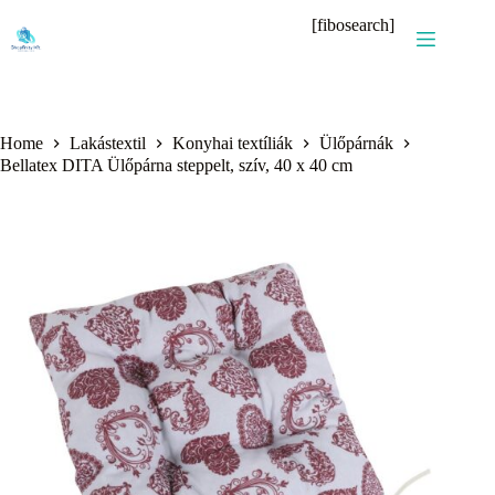
Skip
[fibosearch]
to
content
Home
Lakástextil
Konyhai textíliák
Ülőpárnák
Bellatex DITA Ülőpárna steppelt, szív, 40 x 40 cm