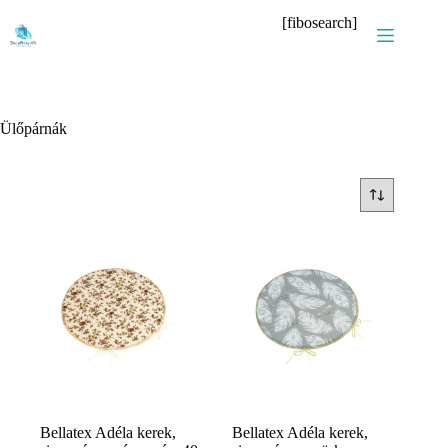
Skip
[fibosearch]
to
content
Ülőpárnák
Bellatex Adéla kerek,
Bellatex Adéla kerek,