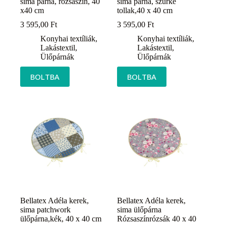
sima párna, rózsaszín, 40
sima párna, szürke
x40 cm
tollak,40 x 40 cm
3 595,00
Ft
3 595,00
Ft
Konyhai textíliák
,
Konyhai textíliák
,
Lakástextil
,
Lakástextil
,
Ülőpárnák
Ülőpárnák
BOLTBA
BOLTBA
Bellatex Adéla kerek,
Bellatex Adéla kerek,
sima patchwork
sima ülőpárna
ülőpárna,kék, 40 x 40 cm
Rózsaszínrózsák 40 x 40