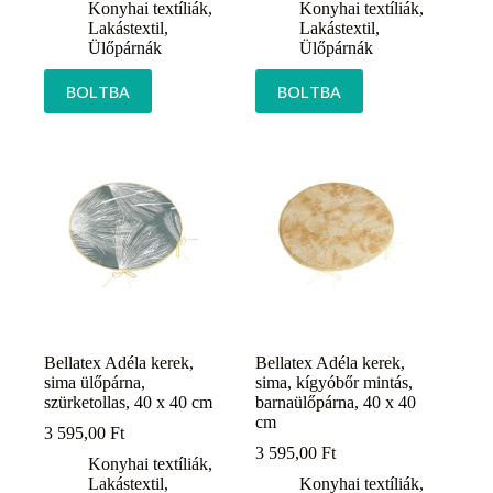
Konyhai textíliák
,
Konyhai textíliák
,
Lakástextil
,
Lakástextil
,
Ülőpárnák
Ülőpárnák
BOLTBA
BOLTBA
Bellatex Adéla kerek,
Bellatex Adéla kerek,
sima ülőpárna,
sima, kígyóbőr mintás,
szürketollas, 40 x 40 cm
barnaülőpárna, 40 x 40
cm
3 595,00
Ft
3 595,00
Ft
Konyhai textíliák
,
Lakástextil
,
Konyhai textíliák
,