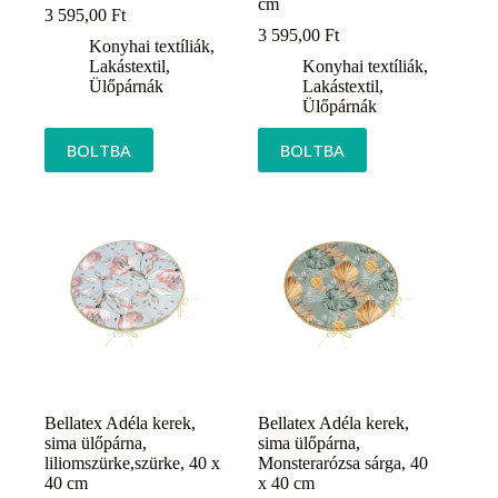
cm
3 595,00
Ft
3 595,00
Ft
Konyhai textíliák
,
Lakástextil
,
Konyhai textíliák
,
Ülőpárnák
Lakástextil
,
Ülőpárnák
BOLTBA
BOLTBA
Bellatex Adéla kerek,
Bellatex Adéla kerek,
sima ülőpárna,
sima ülőpárna,
liliomszürke,szürke, 40 x
Monsterarózsa sárga, 40
40 cm
x 40 cm