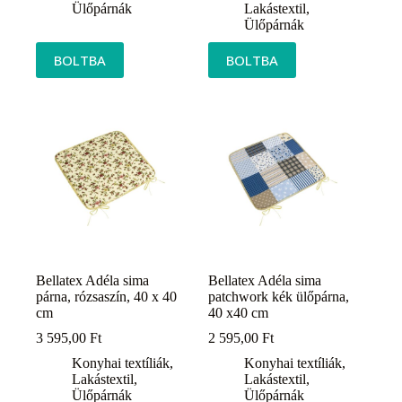
Ülőpárnák
Lakástextil
,
Ülőpárnák
BOLTBA
BOLTBA
Bellatex Adéla sima
Bellatex Adéla sima
párna, rózsaszín, 40 x 40
patchwork kék ülőpárna,
cm
40 x40 cm
3 595,00
Ft
2 595,00
Ft
Konyhai textíliák
,
Konyhai textíliák
,
Lakástextil
,
Lakástextil
,
Ülőpárnák
Ülőpárnák