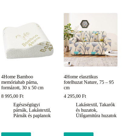
4Home Bamboo
4Home elasztikus
memóriahab párna,
fotelhuzat Nature, 75 – 95
formázott, 30 x 50 cm
cm
8 995,00
Ft
4 295,00
Ft
Egészségügyi
Lakástextil
,
Takarók
párnák
,
Lakástextil
,
és huzatok
,
Párnák és paplanok
Ülőgarnitúra huzatok