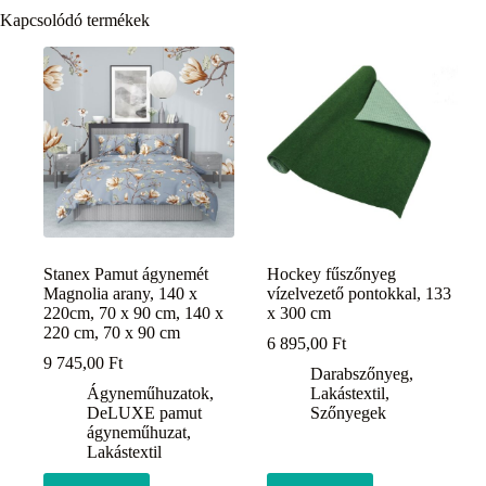
Kapcsolódó termékek
Stanex Pamut ágynemét
Hockey fűszőnyeg
Magnolia arany, 140 x
vízelvezető pontokkal, 133
220cm, 70 x 90 cm, 140 x
x 300 cm
220 cm, 70 x 90 cm
6 895,00
Ft
9 745,00
Ft
Darabszőnyeg
,
Ágyneműhuzatok
,
Lakástextil
,
DeLUXE pamut
Szőnyegek
ágyneműhuzat
,
Lakástextil