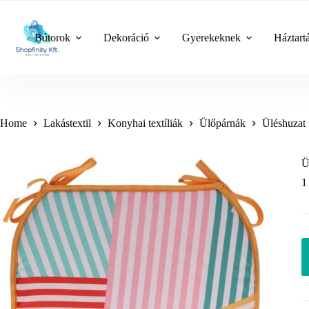
Skip
to
content
Bútorok
Dekoráció
Gyerekeknek
Háztart
Home
Lakástextil
Konyhai textíliák
Ülőpárnák
Üléshuzat 
Ü
1