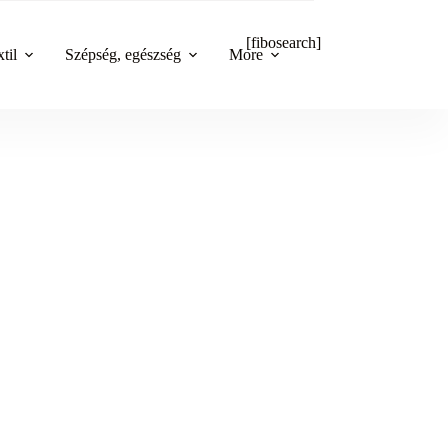
[fibosearch]
til
Szépség, egészség
More