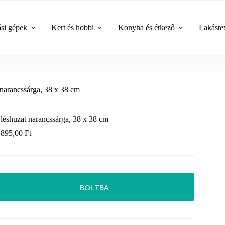
ási gépek
Kert és hobbi
Konyha és étkező
Lakástex
narancssárga, 38 x 38 cm
léshuzat narancssárga, 38 x 38 cm
 895,00
Ft
BOLTBA