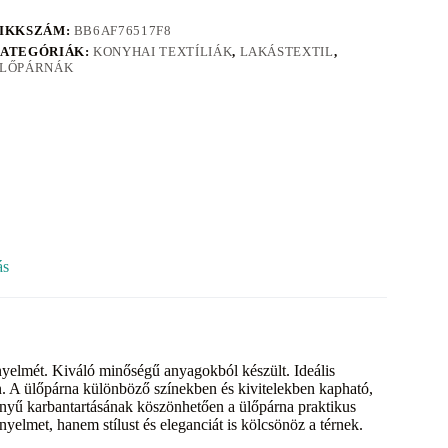
IKKSZÁM:
BB6AF76517F8
ATEGÓRIÁK:
KONYHAI TEXTÍLIÁK
,
LAKÁSTEXTIL
,
LŐPÁRNÁK
ás
nyelmét. Kiváló minőségű anyagokból készült. Ideális
n. A ülőpárna különböző színekben és kivitelekben kapható,
önnyű karbantartásának köszönhetően a ülőpárna praktikus
elmet, hanem stílust és eleganciát is kölcsönöz a térnek.