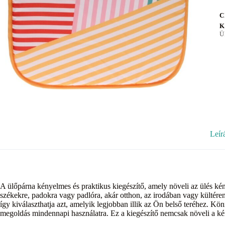
C
K
Ü
Leír
A ülőpárna kényelmes és praktikus kiegészítő, amely növeli az ülés ké
székekre, padokra vagy padlóra, akár otthon, az irodában vagy kültére
így kiválaszthatja azt, amelyik legjobban illik az Ön belső teréhez. K
megoldás mindennapi használatra. Ez a kiegészítő nemcsak növeli a kény