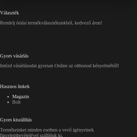
Választék
Rendelj óriási termékválasztékunkból, kedvező áron!
Gyors vásárlás
Intézd vásárlásodat gyorsan Online az otthonod kényelméből!
Hasznos linkek
Magazin
Bolt
Gyors kiszállítás
Termékeinket minden esetben a vevő igényeinek
figyelembevételével szállítjuk ki.