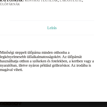
KATEGÓRIÁK:
KONYHAI TEXTÍLIÁK
,
LAKÁSTEXTIL
,
ÜLŐPÁRNÁK
Leírás
Minőségi steppelt ülőpárna minden otthonba a
legkényelmesebb ülőalkalmatosságokért. Az ülőpárnát
használhatja otthon a székeken és fotelekben, a kertben vagy a
nyaralóban, illetve nyáron például grillezéskor. Az irodába is
magával viheti.