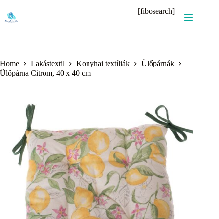
Skip
[fibosearch]
to
content
Home
Lakástextil
Konyhai textíliák
Ülőpárnák
Ülőpárna Citrom, 40 x 40 cm