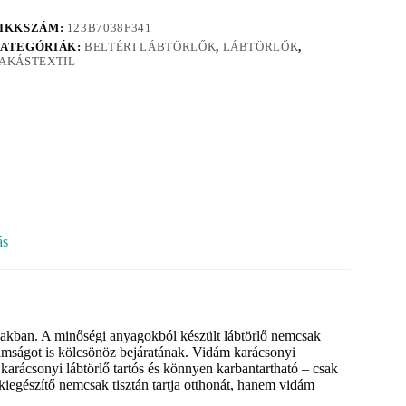
IKKSZÁM:
123B7038F341
ATEGÓRIÁK:
BELTÉRI LÁBTÖRLŐK
,
LÁBTÖRLŐK
,
AKÁSTEXTIL
ás
szakban. A minőségi anyagokból készült lábtörlő nemcsak
dámságot is kölcsönöz bejáratának. Vidám karácsonyi
karácsonyi lábtörlő tartós és könnyen karbantartható – csak
kiegészítő nemcsak tisztán tartja otthonát, hanem vidám