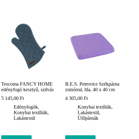
Tescoma FANCY HOME
B.E.S. Petrovice Székpárna
edényfogó kesztyű, szilvás
zsinórral, lila, 40 x 40 cm
5 145,00
Ft
4 305,00
Ft
Edényfogók
,
Konyhai textíliák
,
Konyhai textíliák
,
Lakástextil
,
Lakástextil
Ülőpárnák