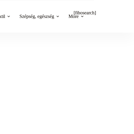
[fibosearch]
til
Szépség, egészség
More