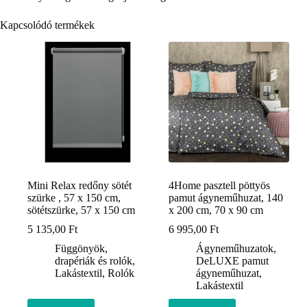
Kapcsolódó termékek
Mini Relax redőny sötét
4Home pasztell pöttyös
szürke , 57 x 150 cm,
pamut ágyneműhuzat, 140
sötétszürke, 57 x 150 cm
x 200 cm, 70 x 90 cm
5 135,00
Ft
6 995,00
Ft
Függönyök,
Ágyneműhuzatok
,
drapériák és rolók
,
DeLUXE pamut
Lakástextil
,
Rolók
ágyneműhuzat
,
Lakástextil