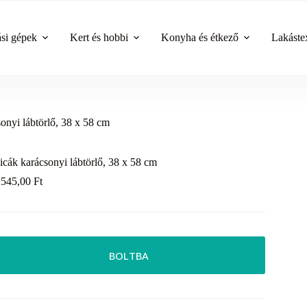
ási gépek
Kert és hobbi
Konyha és étkező
Lakástex
onyi lábtörlő, 38 x 58 cm
icák karácsonyi lábtörlő, 38 x 58 cm
 545,00
Ft
BOLTBA