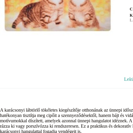
C
K
L
Leír
A karácsonyi lábtörlő tökéletes kiegészítője otthonának az ünnepi idő
hatékonyan tisztítja meg cipőit a szennyeződésektől, hanem bájt és vi
motívumokkal díszített, amelyek azonnal ünnepi hangulatot idéznek. A 
rázza ki vagy porszívózza ki rendszeresen. Ez a praktikus és dekoratív 
karácsonyi hangulattal fogadja vendégeit is.