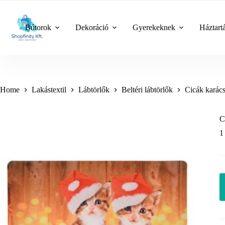
Skip
to
content
Bútorok
Dekoráció
Gyerekeknek
Háztart
Home
Lakástextil
Lábtörlők
Beltéri lábtörlők
Cicák karács
C
1