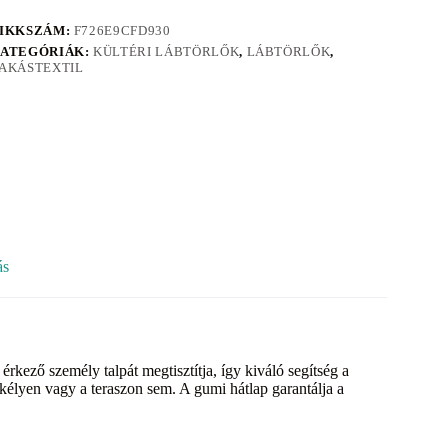
IKKSZÁM:
F726E9CFD930
ATEGÓRIÁK:
KÜLTÉRI LÁBTÖRLŐK
,
LÁBTÖRLŐK
,
AKÁSTEXTIL
ás
ző személy talpát megtisztítja, így kiváló segítség a
rkélyen vagy a teraszon sem. A gumi hátlap garantálja a