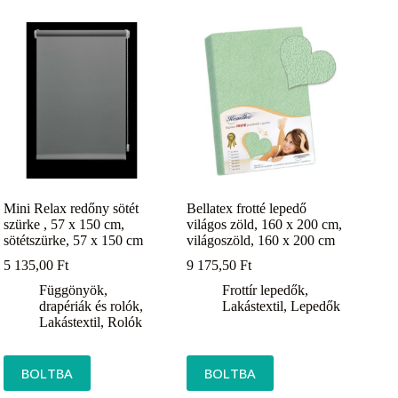
Mini Relax redőny sötét
Bellatex frotté lepedő
szürke , 57 x 150 cm,
világos zöld, 160 x 200 cm,
sötétszürke, 57 x 150 cm
világoszöld, 160 x 200 cm
5 135,00
Ft
9 175,50
Ft
Függönyök,
Frottír lepedők
,
drapériák és rolók
,
Lakástextil
,
Lepedők
Lakástextil
,
Rolók
BOLTBA
BOLTBA