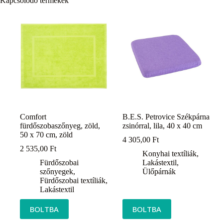
Kapcsolódó termékek
Comfort
B.E.S. Petrovice Székpárna
fürdőszobaszőnyeg, zöld,
zsinórral, lila, 40 x 40 cm
50 x 70 cm, zöld
4 305,00
Ft
2 535,00
Ft
Konyhai textíliák
,
Fürdőszobai
Lakástextil
,
szőnyegek
,
Ülőpárnák
Fürdőszobai textíliák
,
Lakástextil
BOLTBA
BOLTBA