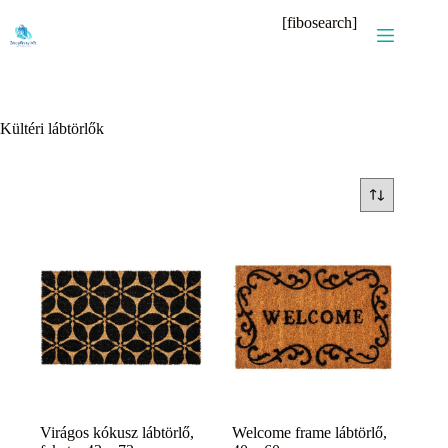
Skip
[fibosearch]
to
content
Kültéri lábtörlők
Virágos kókusz lábtörlő,
Welcome frame lábtörlő,