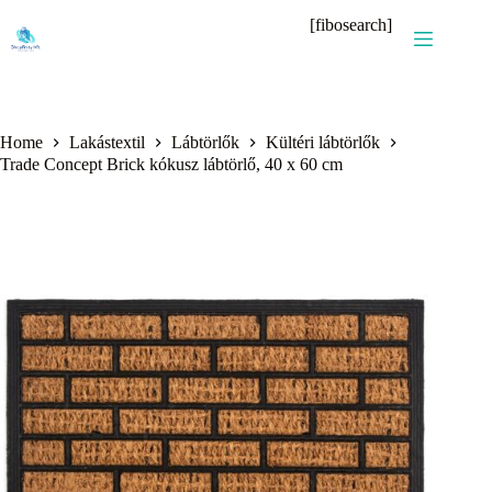
Skip
[fibosearch]
to
content
Home
Lakástextil
Lábtörlők
Kültéri lábtörlők
Trade Concept Brick kókusz lábtörlő, 40 x 60 cm