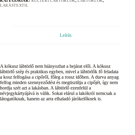
KATEGÓRIÁK:
KÜLTÉRI LÁBTÖRLŐK
,
LÁBTÖRLŐK
,
LAKÁSTEXTIL
Leírás
A kókusz lábtörlő nem hiányozhat a bejárat elől. A kókusz
lábtörlő szép és praktikus egyben, mivel a lábtörlők fő feladata
a kosz felfogása a cipőről, főleg a rossz időben. A durva anyag
felfog minden szennyeződést és megtisztítja a cipőjét, így nem
hordja szét azt a lakásban. A lábtörlő ezenfelül a
névjegykártyájává is válik. Sokat elárul a lakókról nemcsak a
látogatóknak, hanem az arra elhaladó járókelőknek is.