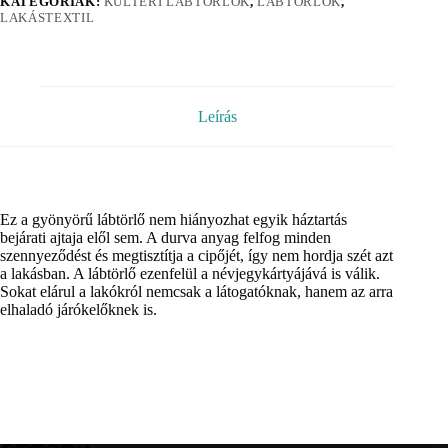
KATEGÓRIÁK:
KÜLTÉRI LÁBTÖRLŐK
,
LÁBTÖRLŐK
,
LAKÁSTEXTIL
Leírás
Ez a gyönyörű lábtörlő nem hiányozhat egyik háztartás
bejárati ajtaja elől sem. A durva anyag felfog minden
szennyeződést és megtisztítja a cipőjét, így nem hordja szét azt
a lakásban. A lábtörlő ezenfelül a névjegykártyájává is válik.
Sokat elárul a lakókról nemcsak a látogatóknak, hanem az arra
elhaladó járókelőknek is.