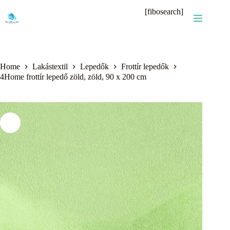
Skip
[fibosearch]
to
content
Home
Lakástextil
Lepedők
Frottír lepedők
4Home frottír lepedő zöld, zöld, 90 x 200 cm