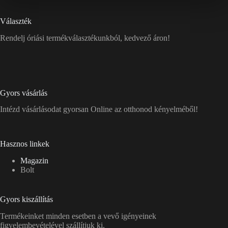
Választék
Rendelj óriási termékválasztékunkból, kedvező áron!
Gyors vásárlás
Intézd vásárlásodat gyorsan Online az otthonod kényelméből!
Hasznos linkek
Magazin
Bolt
Gyors kiszállítás
Termékeinket minden esetben a vevő igényeinek
figyelembevételével szállítjuk ki.