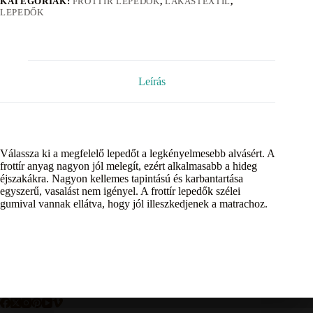
KATEGÓRIÁK:
FROTTÍR LEPEDŐK
,
LAKÁSTEXTIL
,
LEPEDŐK
Leírás
Válassza ki a megfelelő lepedőt a legkényelmesebb alvásért. A
frottír anyag nagyon jól melegít, ezért alkalmasabb a hideg
éjszakákra. Nagyon kellemes tapintású és karbantartása
egyszerű, vasalást nem igényel. A frottír lepedők szélei
gumival vannak ellátva, hogy jól illeszkedjenek a matrachoz.