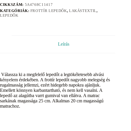
CIKKSZÁM:
5A4768C11417
KATEGÓRIÁK:
FROTTÍR LEPEDŐK
,
LAKÁSTEXTIL
,
LEPEDŐK
Leírás
Válassza ki a megfelelő lepedőt a legtökéletesebb alvási
kényelem érdekében. A frottír lepedőt nagyobb melegség és
rugalmasság jellemzi, ezért hidegebb napokra ajánljuk.
Emellett könnyen karbantartható, és nem kell vasalni. A
lepedő az alagútba varrt gumival van ellátva. A matrac
sarkának magassága 25 cm. Alkalmas 20 cm magasságú
matrachoz.