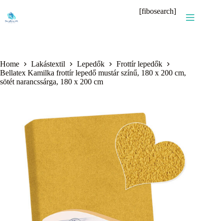
Skip
[fibosearch]
to
content
Home
Lakástextil
Lepedők
Frottír lepedők
Bellatex Kamilka frottír lepedő mustár színű, 180 x 200 cm,
sötét narancssárga, 180 x 200 cm