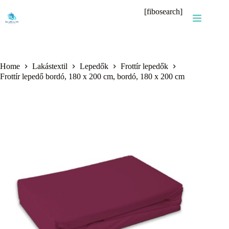
Skip
[fibosearch]
to
content
Home
Lakástextil
Lepedők
Frottír lepedők
Frottír lepedő bordó, 180 x 200 cm, bordó, 180 x 200 cm