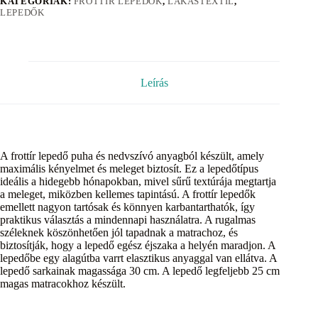
KATEGÓRIÁK:
FROTTÍR LEPEDŐK
,
LAKÁSTEXTIL
,
LEPEDŐK
Leírás
A frottír lepedő puha és nedvszívó anyagból készült, amely
maximális kényelmet és meleget biztosít. Ez a lepedőtípus
ideális a hidegebb hónapokban, mivel sűrű textúrája megtartja
a meleget, miközben kellemes tapintású. A frottír lepedők
emellett nagyon tartósak és könnyen karbantarthatók, így
praktikus választás a mindennapi használatra. A rugalmas
széleknek köszönhetően jól tapadnak a matrachoz, és
biztosítják, hogy a lepedő egész éjszaka a helyén maradjon. A
lepedőbe egy alagútba varrt elasztikus anyaggal van ellátva. A
lepedő sarkainak magassága 30 cm. A lepedő legfeljebb 25 cm
magas matracokhoz készült.