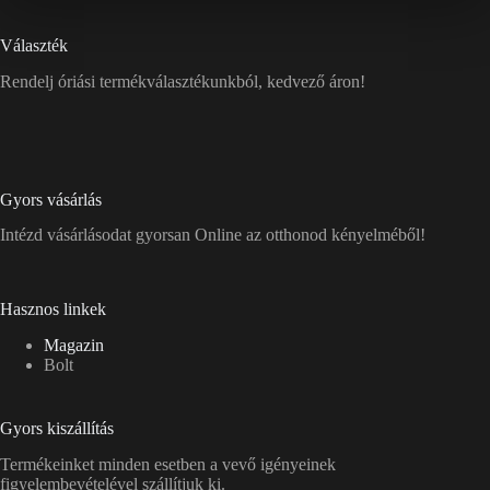
Választék
Rendelj óriási termékválasztékunkból, kedvező áron!
Gyors vásárlás
Intézd vásárlásodat gyorsan Online az otthonod kényelméből!
Hasznos linkek
Magazin
Bolt
Gyors kiszállítás
Termékeinket minden esetben a vevő igényeinek
figyelembevételével szállítjuk ki.