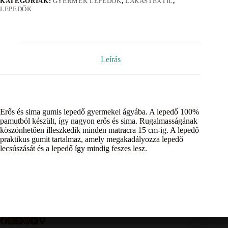
KATEGÓRIÁK:
GYERMEK LEPEDŐK
,
LAKÁSTEXTIL
,
LEPEDŐK
Leírás
Erős és sima gumis lepedő gyermekei ágyába. A lepedő 100%
pamutból készült, így nagyon erős és sima. Rugalmasságának
köszönhetően illeszkedik minden matracra 15 cm-ig. A lepedő
praktikus gumit tartalmaz, amely megakadályozza lepedő
lecsúszását és a lepedő így mindig feszes lesz.