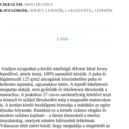
CIKKSZÁM:
D4F61D61FD0A
KATEGÓRIÁK:
JERSEY LEPEDŐK
,
LAKÁSTEXTIL
,
LEPEDŐK
Leírás
Aludjon nyugodtan a kiváló minőségű 4Home Ideal Jersey
lepedővel, amely tiszta, 100% pamutból készült. A puha és
légáteresztő 125 g/m2 anyagának köszönhetően puha és
kellemes tapintású, ugyanakkor tartós. A lepedő tökéletesen
megtartja alakját, nem gyűrődik és tökéletesen illeszkedik a
matrachoz. A praktikus 27 cm-es sarokmélység lehetővé teszi
a könnyű és szilárd illeszkedést még a magasabb matracokon
is. A kerület körüli feszítőgumi biztosítja a stabilitást az egész
éjszaka folyamán. Ráadásul ez a termék számos elegáns és
modern színben kapható – a finom tónusoktól a merész
árnyalatokig, amelyek minden hálószobát feldobnak.
Válasszon több méret közül, hogy megtalálja a megfelelőt az