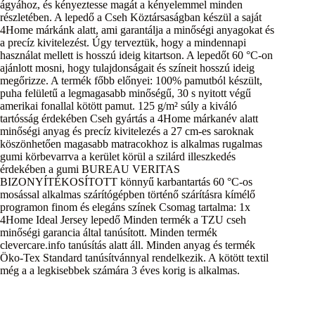
ágyához, és kényeztesse magát a kényelemmel minden
részletében. A lepedő a Cseh Köztársaságban készül a saját
4Home márkánk alatt, ami garantálja a minőségi anyagokat és
a precíz kivitelezést. Úgy terveztük, hogy a mindennapi
használat mellett is hosszú ideig kitartson. A lepedőt 60 °C-on
ajánlott mosni, hogy tulajdonságait és színeit hosszú ideig
megőrizze. A termék főbb előnyei: 100% pamutból készült,
puha felületű a legmagasabb minőségű, 30 s nyitott végű
amerikai fonallal kötött pamut. 125 g/m² súly a kiváló
tartósság érdekében Cseh gyártás a 4Home márkanév alatt
minőségi anyag és precíz kivitelezés a 27 cm-es saroknak
köszönhetően magasabb matracokhoz is alkalmas rugalmas
gumi körbevarrva a kerület körül a szilárd illeszkedés
érdekében a gumi BUREAU VERITAS
BIZONYÍTÉKOSÍTOTT könnyű karbantartás 60 °C-os
mosással alkalmas szárítógépben történő szárításra kímélő
programon finom és elegáns színek Csomag tartalma: 1x
4Home Ideal Jersey lepedő Minden termék a TZU cseh
minőségi garancia által tanúsított. Minden termék
clevercare.info tanúsítás alatt áll. Minden anyag és termék
Öko-Tex Standard tanúsítvánnyal rendelkezik. A kötött textil
még a a legkisebbek számára 3 éves korig is alkalmas.