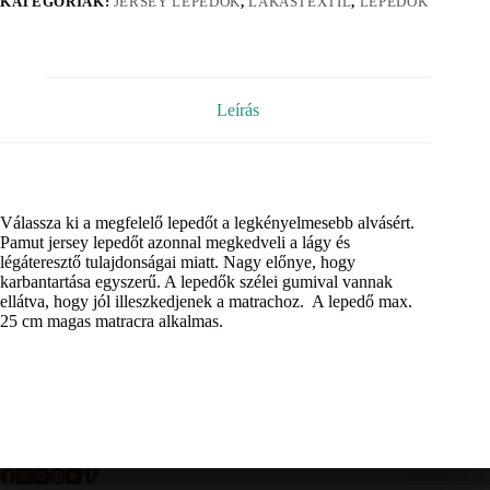
KATEGÓRIÁK:
JERSEY LEPEDŐK
,
LAKÁSTEXTIL
,
LEPEDŐK
Leírás
Válassza ki a megfelelő lepedőt a legkényelmesebb alvásért.
Pamut jersey lepedőt azonnal megkedveli a lágy és
légáteresztő tulajdonságai miatt. Nagy előnye, hogy
karbantartása egyszerű. A lepedők szélei gumival vannak
ellátva, hogy jól illeszkedjenek a matrachoz. A lepedő max.
25 cm magas matracra alkalmas.