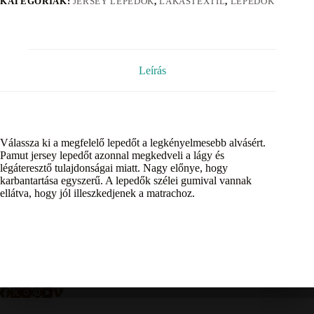
KATEGÓRIÁK:
JERSEY LEPEDŐK
,
LAKÁSTEXTIL
,
LEPEDŐK
Leírás
Válassza ki a megfelelő lepedőt a legkényelmesebb alvásért.
Pamut jersey lepedőt azonnal megkedveli a lágy és
légáteresztő tulajdonságai miatt. Nagy előnye, hogy
karbantartása egyszerű. A lepedők szélei gumival vannak
ellátva, hogy jól illeszkedjenek a matrachoz.