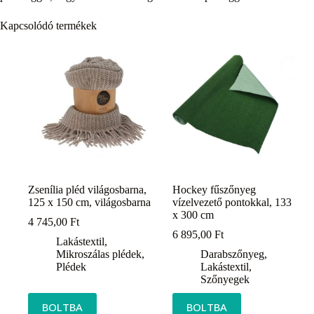
Kapcsolódó termékek
Zsenília pléd világosbarna,
Hockey fűszőnyeg
125 x 150 cm, világosbarna
vízelvezető pontokkal, 133
x 300 cm
4 745,00
Ft
6 895,00
Ft
Lakástextil
,
Mikroszálas plédek
,
Darabszőnyeg
,
Plédek
Lakástextil
,
Szőnyegek
BOLTBA
BOLTBA