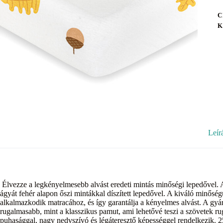
C
K
Leír
Élvezze a legkényelmesebb alvást eredeti mintás minőségi lepedővel.
ágyát fehér alapon őszi mintákkal díszített lepedővel. A kiváló minősé
alkalmazkodik matracához, és így garantálja a kényelmes alvást. A gyá
rugalmasabb, mint a klasszikus pamut, ami lehetővé teszi a szövetek ru
puhasággal, nagy nedvszívó és légáteresztő képességgel rendelkezik. 