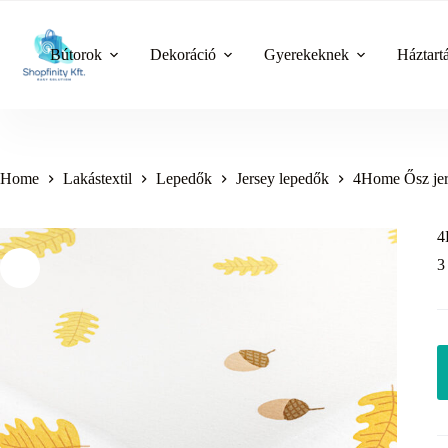
Skip
to
content
Bútorok
Dekoráció
Gyerekeknek
Háztart
Home
Lakástextil
Lepedők
Jersey lepedők
4Home Ősz jer
4
3