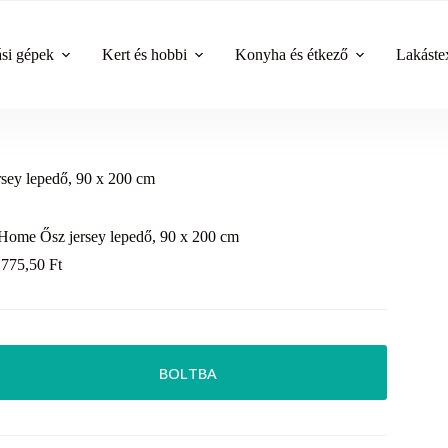
ási gépek
Kert és hobbi
Konyha és étkező
Lakástex
sey lepedő, 90 x 200 cm
Home Ősz jersey lepedő, 90 x 200 cm
 775,50
Ft
BOLTBA