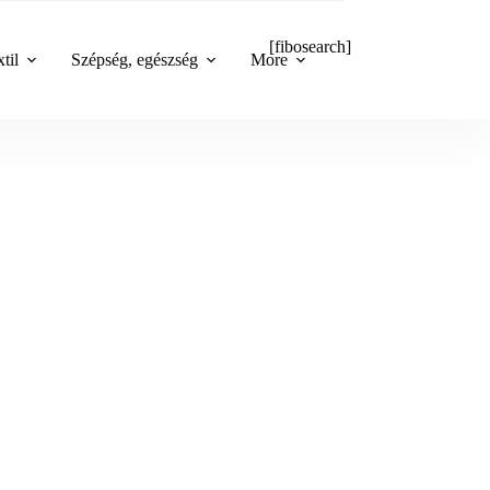
[fibosearch]
til
Szépség, egészség
More