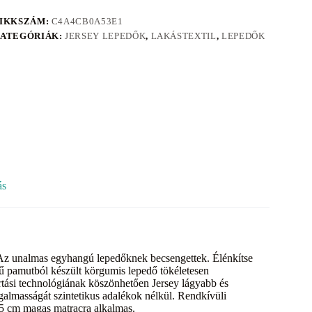
IKKSZÁM:
C4A4CB0A53E1
ATEGÓRIÁK:
JERSEY LEPEDŐK
,
LAKÁSTEXTIL
,
LEPEDŐK
ás
 Az unalmas egyhangú lepedőknek becsengettek. Élénkítse
gű pamutból készült körgumis lepedő tökéletesen
rtási technológiának köszönhetően Jersey lágyabb és
galmasságát szintetikus adalékok nélkül. Rendkívüli
25 cm magas matracra alkalmas.