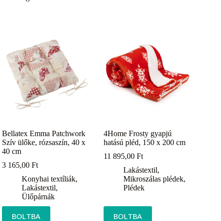
Bellatex Emma Patchwork
4Home Frosty gyapjú
Szív ülőke, rózsaszín, 40 x
hatású pléd, 150 x 200 cm
40 cm
11 895,00
Ft
3 165,00
Ft
Lakástextil
,
Konyhai textíliák
,
Mikroszálas plédek
,
Lakástextil
,
Plédek
Ülőpárnák
BOLTBA
BOLTBA