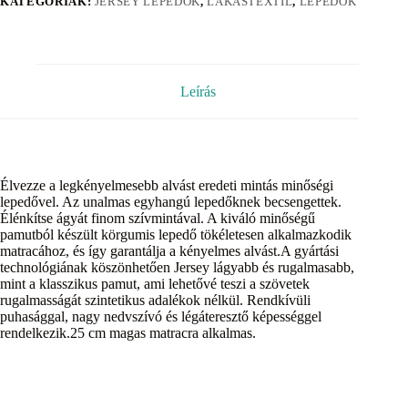
KATEGÓRIÁK:
JERSEY LEPEDŐK
,
LAKÁSTEXTIL
,
LEPEDŐK
Leírás
Élvezze a legkényelmesebb alvást eredeti mintás minőségi
lepedővel. Az unalmas egyhangú lepedőknek becsengettek.
Élénkítse ágyát finom szívmintával. A kiváló minőségű
pamutból készült körgumis lepedő tökéletesen alkalmazkodik
matracához, és így garantálja a kényelmes alvást.A gyártási
technológiának köszönhetően Jersey lágyabb és rugalmasabb,
mint a klasszikus pamut, ami lehetővé teszi a szövetek
rugalmasságát szintetikus adalékok nélkül. Rendkívüli
puhasággal, nagy nedvszívó és légáteresztő képességgel
rendelkezik.25 cm magas matracra alkalmas.