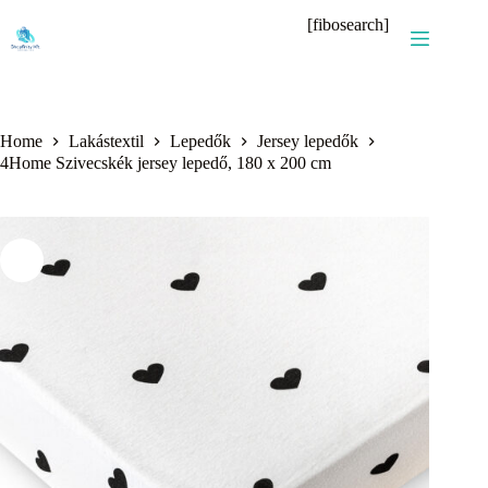
Skip
[fibosearch]
to
content
Home
Lakástextil
Lepedők
Jersey lepedők
4Home Szivecskék jersey lepedő, 180 x 200 cm