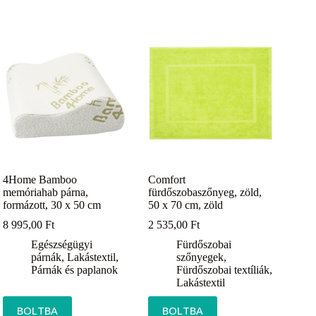
4Home Bamboo
Comfort
memóriahab párna,
fürdőszobaszőnyeg, zöld,
formázott, 30 x 50 cm
50 x 70 cm, zöld
8 995,00
Ft
2 535,00
Ft
Egészségügyi
Fürdőszobai
párnák
,
Lakástextil
,
szőnyegek
,
Párnák és paplanok
Fürdőszobai textíliák
,
Lakástextil
BOLTBA
BOLTBA