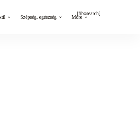
[fibosearch]
til
Szépség, egészség
More