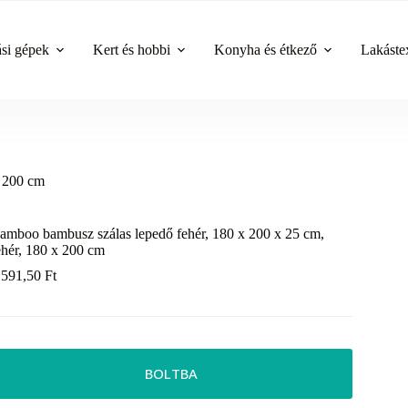
ási gépek
Kert és hobbi
Konyha és étkező
Lakástex
x 200 cm
amboo bambusz szálas lepedő fehér, 180 x 200 x 25 cm,
ehér, 180 x 200 cm
 591,50
Ft
BOLTBA