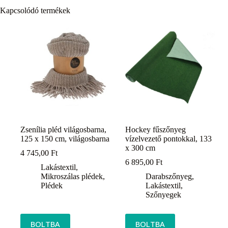
Kapcsolódó termékek
Zsenília pléd világosbarna,
Hockey fűszőnyeg
125 x 150 cm, világosbarna
vízelvezető pontokkal, 133
x 300 cm
4 745,00
Ft
6 895,00
Ft
Lakástextil
,
Mikroszálas plédek
,
Darabszőnyeg
,
Plédek
Lakástextil
,
Szőnyegek
BOLTBA
BOLTBA