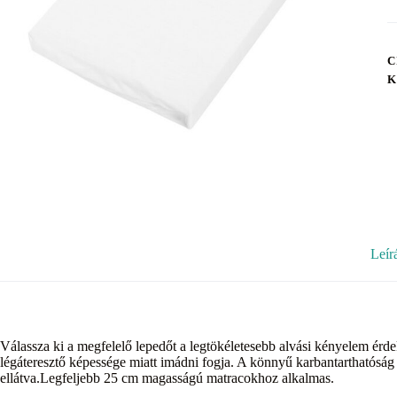
C
K
Leír
Válassza ki a megfelelő lepedőt a legtökéletesebb alvási kényelem ér
légáteresztő képessége miatt imádni fogja. A könnyű karbantarthatóság 
ellátva.Legfeljebb 25 cm magasságú matracokhoz alkalmas.