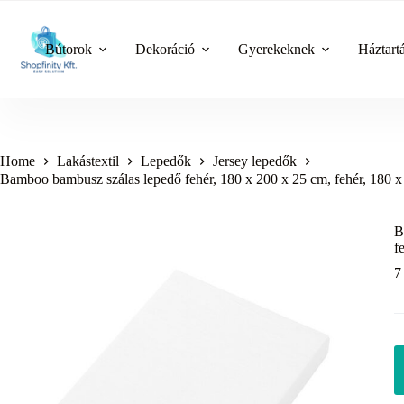
Skip
to
content
Bútorok
Dekoráció
Gyerekeknek
Háztart
Home
Lakástextil
Lepedők
Jersey lepedők
Bamboo bambusz szálas lepedő fehér, 180 x 200 x 25 cm, fehér, 180 
B
f
7