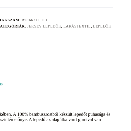
IKKSZÁM:
B586631C013F
ATEGÓRIÁK:
JERSEY LEPEDŐK
,
LAKÁSTEXTIL
,
LEPEDŐK
ás
dekében. A 100% bambuszrostból készült lepedőt puhasága és
szintén előnye. A lepedő az alagútba varrt gumival van