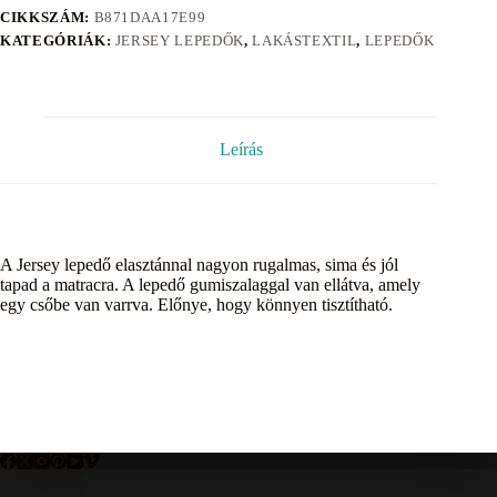
CIKKSZÁM:
B871DAA17E99
KATEGÓRIÁK:
JERSEY LEPEDŐK
,
LAKÁSTEXTIL
,
LEPEDŐK
Leírás
A Jersey lepedő elasztánnal nagyon rugalmas, sima és jól
tapad a matracra. A lepedő gumiszalaggal van ellátva, amely
egy csőbe van varrva. Előnye, hogy könnyen tisztítható.