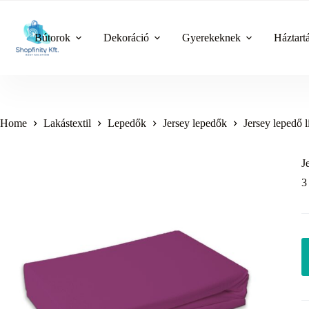
Skip
to
content
Bútorok
Dekoráció
Gyerekeknek
Háztart
Home
Lakástextil
Lepedők
Jersey lepedők
Jersey lepedő l
J
3