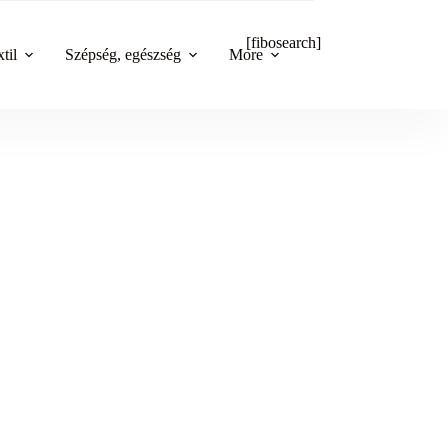
[fibosearch]
til
Szépség, egészség
More