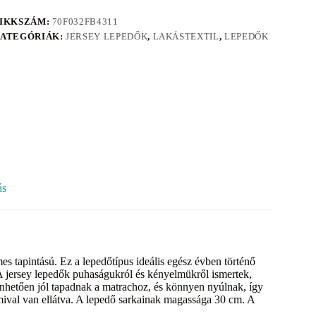
IKKSZÁM:
70F032FB4311
ATEGÓRIÁK:
JERSEY LEPEDŐK
,
LAKÁSTEXTIL
,
LEPEDŐK
ás
s tapintású. Ez a lepedőtípus ideális egész évben történő
 A jersey lepedők puhaságukról és kényelmükről ismertek,
önhetően jól tapadnak a matrachoz, és könnyen nyúlnak, így
mival van ellátva. A lepedő sarkainak magassága 30 cm. A