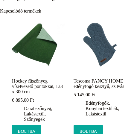
Kapcsolódó termékek
Hockey fűszőnyeg
Tescoma FANCY HOME
vízelvezető pontokkal, 133
edényfogó kesztyű, szilvás
x 300 cm
5 145,00
Ft
6 895,00
Ft
Edényfogók
,
Darabszőnyeg
,
Konyhai textíliák
,
Lakástextil
,
Lakástextil
Szőnyegek
BOLTBA
BOLTBA