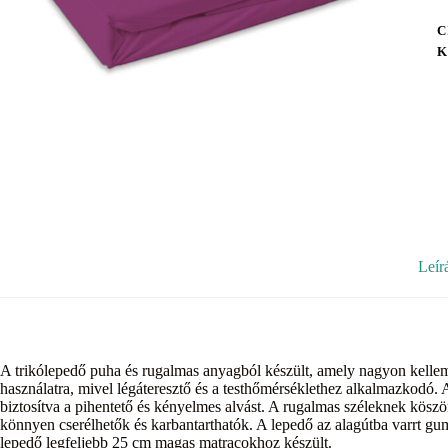
C
K
Leír
A trikólepedő puha és rugalmas anyagból készült, amely nagyon kelleme
használatra, mivel légáteresztő és a testhőmérséklethez alkalmazkodó.
biztosítva a pihentető és kényelmes alvást. A rugalmas széleknek kösz
könnyen cserélhetők és karbantarthatók. A lepedő az alagútba varrt gu
lepedő legfeljebb 25 cm magas matracokhoz készült.