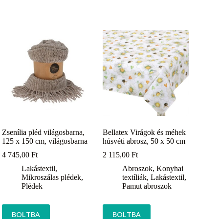
Zsenília pléd világosbarna,
Bellatex Virágok és méhek
125 x 150 cm, világosbarna
húsvéti abrosz, 50 x 50 cm
4 745,00
Ft
2 115,00
Ft
Lakástextil
,
Abroszok
,
Konyhai
Mikroszálas plédek
,
textíliák
,
Lakástextil
,
Plédek
Pamut abroszok
BOLTBA
BOLTBA