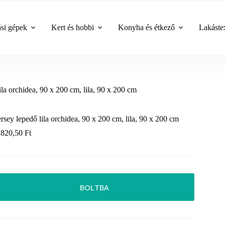
ási gépek
Kert és hobbi
Konyha és étkező
Lakástex
ila orchidea, 90 x 200 cm, lila, 90 x 200 cm
ersey lepedő lila orchidea, 90 x 200 cm, lila, 90 x 200 cm
 820,50
Ft
BOLTBA