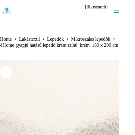
Skip
[fibosearch]
to
content
Home
Lakástextil
Lepedők
Mikroszálas lepedők
4Home gyapjú hatású lepedő krém színű, krém, 180 x 200 cm