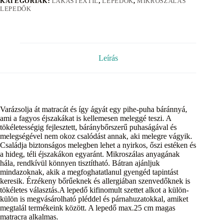
KATEGÓRIÁK:
LAKÁSTEXTIL
,
LEPEDŐK
,
MIKROSZÁLAS
LEPEDŐK
Leírás
Varázsolja át matracát és így ágyát egy pihe-puha báránnyá,
ami a fagyos éjszakákat is kellemesen meleggé teszi. A
tökéletességig fejlesztett, báránybőrszerű puhaságával és
melegségével nem okoz csalódást annak, aki melegre vágyik.
Családja biztonságos melegben lehet a nyirkos, őszi estéken és
a hideg, téli éjszakákon egyaránt. Mikroszálas anyagának
hála, rendkívül könnyen tisztítható. Bátran ajánljuk
mindazoknak, akik a megfoghatatlanul gyengéd tapintást
keresik. Érzékeny bőrűeknek és allergiában szenvedőknek is
tökéletes választás.A lepedő kifinomult szettet alkot a külön-
külön is megvásárolható pléddel és párnahuzatokkal, amiket
megtalál termékeink között. A lepedő max.25 cm magas
matracra alkalmas.