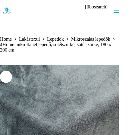
Skip
[fibosearch]
to
content
Home
Lakástextil
Lepedők
Mikroszálas lepedők
4Home mikroflanel lepedő, sötétszürke, sötétszürke, 180 x
200 cm