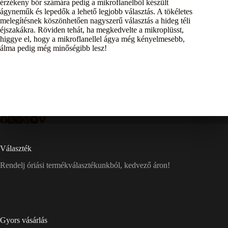
érzékeny bőr számára pedig a mikroflanelből készült
ágyneműk és lepedők a lehető legjobb választás. A tökéletes
melegítésnek köszönhetően nagyszerű választás a hideg téli
éjszakákra. Röviden tehát, ha megkedvelte a mikroplüsst,
higgye el, hogy a mikroflanellel ágya még kényelmesebb,
álma pedig még minőségibb lesz!
Választék
Rendelj óriási termékválasztékunkból, kedvező áron!
Gyors vásárlás