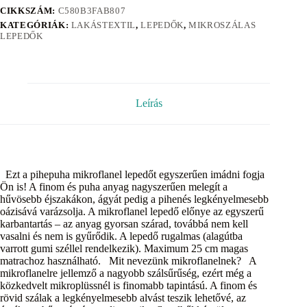
CIKKSZÁM:
C580B3FAB807
KATEGÓRIÁK:
LAKÁSTEXTIL
,
LEPEDŐK
,
MIKROSZÁLAS
LEPEDŐK
Leírás
Ezt a pihepuha mikroflanel lepedőt egyszerűen imádni fogja
Ön is! A finom és puha anyag nagyszerűen melegít a
hűvösebb éjszakákon, ágyát pedig a pihenés legkényelmesebb
oázisává varázsolja. A mikroflanel lepedő előnye az egyszerű
karbantartás – az anyag gyorsan szárad, továbbá nem kell
vasalni és nem is gyűrődik. A lepedő rugalmas (alagútba
varrott gumi széllel rendelkezik). Maximum 25 cm magas
matrachoz használható. Mit nevezünk mikroflanelnek? A
mikroflanelre jellemző a nagyobb szálsűrűség, ezért még a
közkedvelt mikroplüssnél is finomabb tapintású. A finom és
rövid szálak a legkényelmesebb alvást teszik lehetővé, az