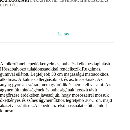
KATEGÓRIÁK:
LAKÁSTEXTIL
,
LEPEDŐK
,
MIKROSZÁLAS
LEPEDŐK
Leírás
A mikroflanel lepedő kényelmes, puha és kellemes tapintású.
Hőszabályozó tulajdonságokkal rendelkezik.Rugalmas,
gumival ellátott. Legfeljebb 30 cm magasságú matracokhoz
alkalmas. Alkalmas allergiásoknak és asztmásoknak. Az
anyag gyorsan szárad, nem gyűrődik és nem kell vasalni. Az
ágyneműk minőségének és puhaságának hosszú távú
megőrzése érdekében javasoljuk, hogy mosószerrel mossuk
őketkényes és színes ágyneműkhöz legfeljebb 30°C-on, majd
akasztva szárítsuk.A lepedőt az első használat előtt ajánlott
kimosni.