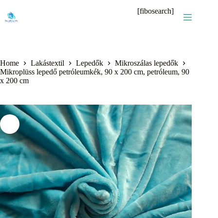
Skip
[fibosearch]
to
content
Home
Lakástextil
Lepedők
Mikroszálas lepedők
Mikroplüss lepedő petróleumkék, 90 x 200 cm, petróleum, 90
x 200 cm