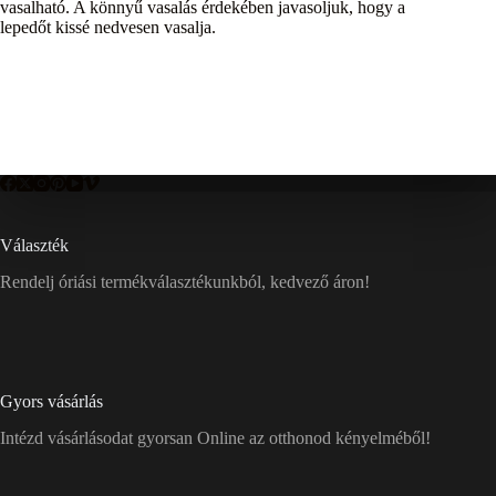
vasalható. A könnyű vasalás érdekében javasoljuk, hogy a
lepedőt kissé nedvesen vasalja.
Választék
Rendelj óriási termékválasztékunkból, kedvező áron!
Gyors vásárlás
Intézd vásárlásodat gyorsan Online az otthonod kényelméből!