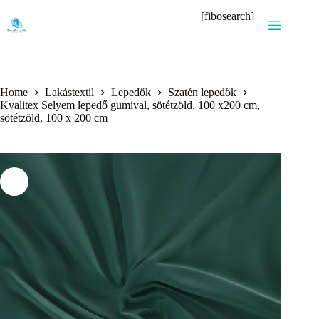
Skip
[fibosearch]
to
content
Home
Lakástextil
Lepedők
Szatén lepedők
Kvalitex Selyem lepedő gumival, sötétzöld, 100 x200 cm,
sötétzöld, 100 x 200 cm