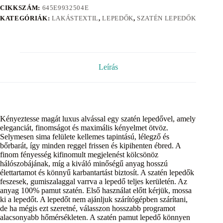
CIKKSZÁM:
645E9932504E
KATEGÓRIÁK:
LAKÁSTEXTIL
,
LEPEDŐK
,
SZATÉN LEPEDŐK
Leírás
Kényeztesse magát luxus alvással egy szatén lepedővel, amely
eleganciát, finomságot és maximális kényelmet ötvöz.
Selymesen sima felülete kellemes tapintású, lélegző és
bőrbarát, így minden reggel frissen és kipihenten ébred. A
finom fényesség kifinomult megjelenést kölcsönöz
hálószobájának, míg a kiváló minőségű anyag hosszú
élettartamot és könnyű karbantartást biztosít. A szatén lepedők
feszesek, gumiszalaggal varrva a lepedő teljes kerületén. Az
anyag 100% pamut szatén. Első használat előtt kérjük, mossa
ki a lepedőt. A lepedőt nem ajánljuk szárítógépben szárítani,
de ha mégis ezt szeretné, válasszon hosszabb programot
alacsonyabb hőmérsékleten. A szatén pamut lepedő könnyen