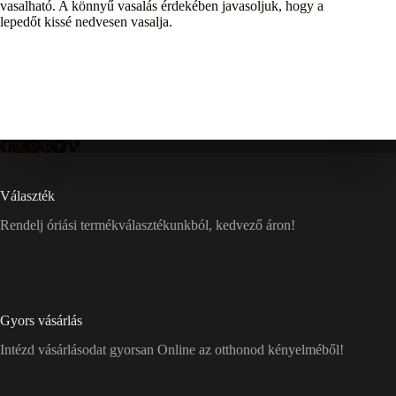
vasalható. A könnyű vasalás érdekében javasoljuk, hogy a
lepedőt kissé nedvesen vasalja.
Választék
Rendelj óriási termékválasztékunkból, kedvező áron!
Gyors vásárlás
Intézd vásárlásodat gyorsan Online az otthonod kényelméből!