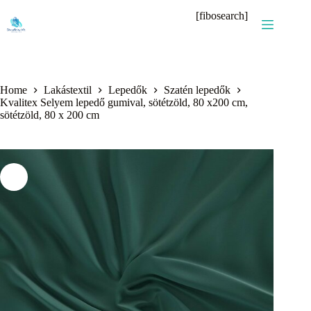
Skip
[fibosearch]
to
content
Home
Lakástextil
Lepedők
Szatén lepedők
Kvalitex Selyem lepedő gumival, sötétzöld, 80 x200 cm,
sötétzöld, 80 x 200 cm