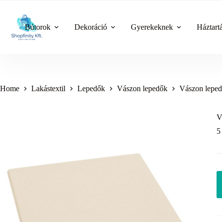
Skip
to
content
Bútorok
Dekoráció
Gyerekeknek
Háztart
Home
Lakástextil
Lepedők
Vászon lepedők
Vászon leped
V
5