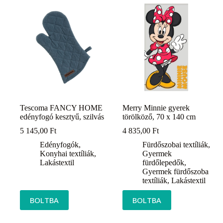
Tescoma FANCY HOME
Merry Minnie gyerek
edényfogó kesztyű, szilvás
törölköző, 70 x 140 cm
5 145,00
Ft
4 835,00
Ft
Edényfogók
,
Fürdőszobai textíliák
,
Konyhai textíliák
,
Gyermek
Lakástextil
fürdőlepedők
,
Gyermek fürdőszoba
textíliák
,
Lakástextil
BOLTBA
BOLTBA