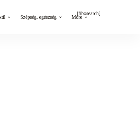
[fibosearch]
til
Szépség, egészség
More