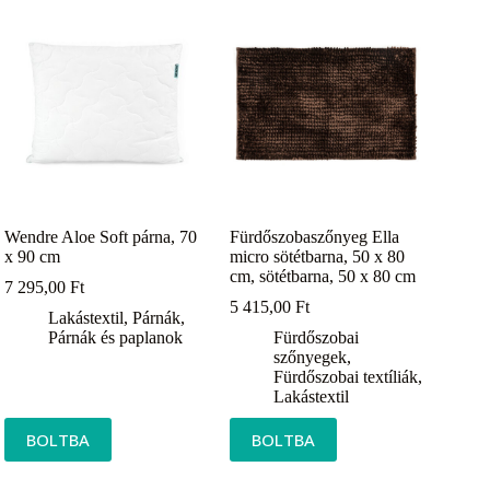
Wendre Aloe Soft párna, 70
Fürdőszobaszőnyeg Ella
x 90 cm
micro sötétbarna, 50 x 80
cm, sötétbarna, 50 x 80 cm
7 295,00
Ft
5 415,00
Ft
Lakástextil
,
Párnák
,
Párnák és paplanok
Fürdőszobai
szőnyegek
,
Fürdőszobai textíliák
,
Lakástextil
BOLTBA
BOLTBA