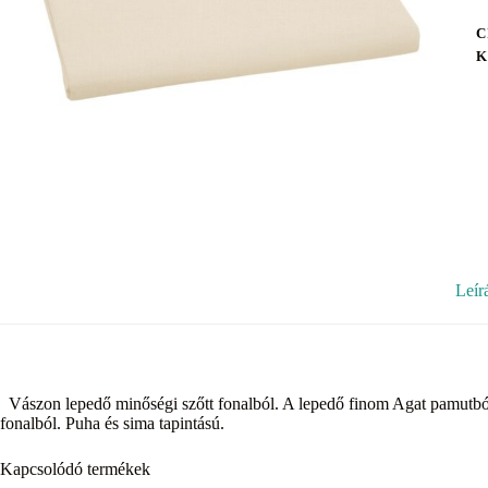
C
K
Leír
Vászon lepedő minőségi szőtt fonalból. A lepedő finom Agat pamutból
fonalból. Puha és sima tapintású.
Kapcsolódó termékek