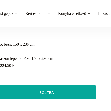
ási gépek
Kert és hobbi
Konyha és étkező
Lakástex
ő, bézs, 150 x 230 cm
ászon lepedő, bézs, 150 x 230 cm
 224,50
Ft
BOLTBA