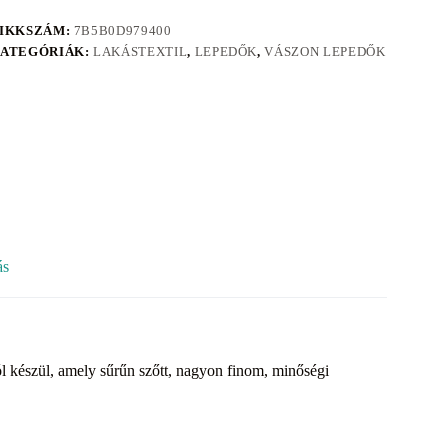
IKKSZÁM:
7B5B0D979400
ATEGÓRIÁK:
LAKÁSTEXTIL
,
LEPEDŐK
,
VÁSZON LEPEDŐK
ás
 készül, amely sűrűn szőtt, nagyon finom, minőségi