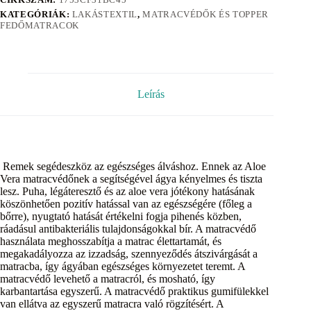
KATEGÓRIÁK:
LAKÁSTEXTIL
,
MATRACVÉDŐK ÉS TOPPER
FEDŐMATRACOK
Leírás
Remek segédeszköz az egészséges álváshoz. Ennek az Aloe
Vera matracvédőnek a segítségével ágya kényelmes és tiszta
lesz. Puha, légáteresztő és az aloe vera jótékony hatásának
köszönhetően pozitív hatással van az egészségére (főleg a
bőrre), nyugtató hatását értékelni fogja pihenés közben,
ráadásul antibakteriális tulajdonságokkal bír. A matracvédő
használata meghosszabítja a matrac élettartamát, és
megakadályozza az izzadság, szennyeződés átszivárgását a
matracba, így ágyában egészséges környezetet teremt. A
matracvédő levehető a matracról, és mosható, így
karbantartása egyszerű. A matracvédő praktikus gumifülekkel
van ellátva az egyszerű matracra való rögzítésért. A