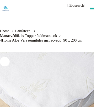
Skip
[fibosearch]
to
content
Home
Lakástextil
Matracvédők és Topper fedőmatracok
4Home Aloe Vera gumifüles matracvédő, 90 x 200 cm