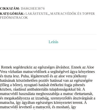
CIKKSZÁM:
DA8620EE3876
KATEGÓRIÁK:
LAKÁSTEXTIL
,
MATRACVÉDŐK ÉS TOPPER
FEDŐMATRACOK
Leírás
Remek segédeszköz az egészséges álváshoz. Ennek az Aloe
Vera vízhatlan matracvédőnek a segítségével ágya kényelmes
és tiszta lesz. Puha, légáteresztő és az aloe vera jótékony
hatásának köszönhetően pozitív hatással van az egészségére
(főleg a bőrre), nyugtató hatását értékelni fogja pihenés
közben, ráadásul antibakteriális tulajdonságokkal bír. A
matracvédő használata meghosszabítja a matrac élettartamát,
és megakadályozza az izzadság, szennyeződés átszivárgását a
matracba, így ágyában egészséges környezetet teremt. A
matracvédő levehető a matracról, és mosható, így