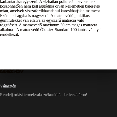
karbantartása egyszerű. A vízhatlan poliuretán bevonatnak
köszönhetően nem kell aggódnia olyan kellemetlen balesetek
miatt, amelyek visszafordíthatatlanul károsíthatják a matracot.
Ezért a kiságyba is nagyszerű. A matracvédő praktikus
gumifülekkel van ellátva az egyszerű matracra való
rögzítésért. A matracvédő maximum 30 cm magas matracra
alkalmas. A matracvédő Öko-tex Standard 100 tanúsítvánnyal
rendelkezik
Választék
Rendelj óriási termékválasztékunkból, kedvező áron!