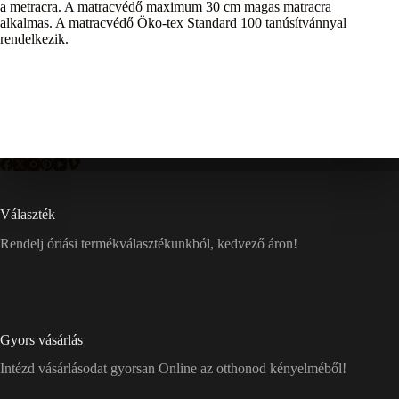
a metracra. A matracvédő maximum 30 cm magas matracra
alkalmas. A matracvédő Öko-tex Standard 100 tanúsítvánnyal
rendelkezik.
Választék
Rendelj óriási termékválasztékunkból, kedvező áron!
Gyors vásárlás
Intézd vásárlásodat gyorsan Online az otthonod kényelméből!