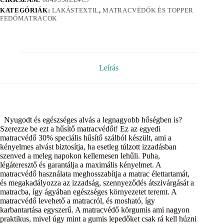
KATEGÓRIÁK:
LAKÁSTEXTIL
,
MATRACVÉDŐK ÉS TOPPER
FEDŐMATRACOK
Leírás
Nyugodt és egészséges alvás a legnagyobb hőségben is?
Szerezze be ezt a hűsítő matracvédőt! Ez az egyedi
matracvédő 30% speciális hűsítő szálból készült, ami a
kényelmes alvást biztosítja, ha esetleg túlzott izzadásban
szenved a meleg napokon kellemesen lehűli. Puha,
légáteresztő és garantálja a maximális kényelmet. A
matracvédő használata meghosszabítja a matrac élettartamát,
és megakadályozza az izzadság, szennyeződés átszivárgását a
matracba, így ágyában egészséges környezetet teremt. A
matracvédő levehető a matracról, és mosható, így
karbantartása egyszerű. A matracvédő körgumis ami nagyon
praktikus, mivel úgy mint a gumis lepedőket csak rá kell húzni