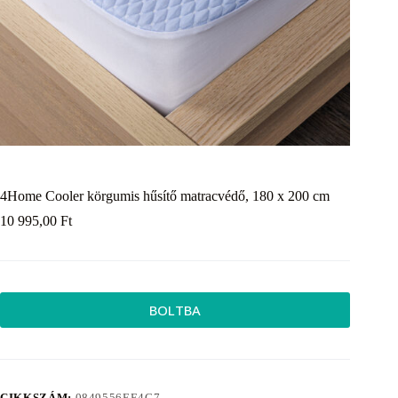
4Home Cooler körgumis hűsítő matracvédő, 180 x 200 cm
10 995,00
Ft
BOLTBA
CIKKSZÁM:
0849556EE4C7