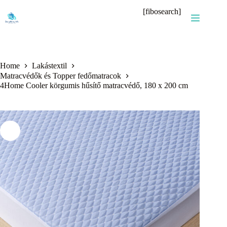
Skip
[fibosearch]
to
content
Home
Lakástextil
Matracvédők és Topper fedőmatracok
4Home Cooler körgumis hűsítő matracvédő, 180 x 200 cm