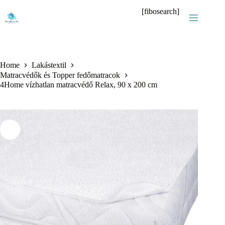
Skip
[fibosearch]
to
content
Home
Lakástextil
Matracvédők és Topper fedőmatracok
4Home vízhatlan matracvédő Relax, 90 x 200 cm