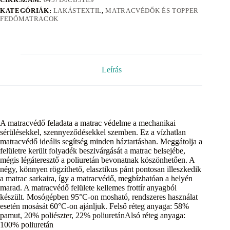
KATEGÓRIÁK:
LAKÁSTEXTIL
,
MATRACVÉDŐK ÉS TOPPER
FEDŐMATRACOK
Leírás
A matracvédő feladata a matrac védelme a mechanikai
sérülésekkel, szennyeződésekkel szemben. Ez a vízhatlan
matracvédő ideális segítség minden háztartásban. Meggátolja a
felületre került folyadék beszivárgását a matrac belsejébe,
mégis légáteresztő a poliuretán bevonatnak köszönhetően. A
négy, könnyen rögzíthető, elasztikus pánt pontosan illeszkedik
a matrac sarkaira, így a matracvédő, megbízhatóan a helyén
marad. A matracvédő felülete kellemes frottír anyagból
készült. Mosógépben 95°C-on mosható, rendszeres használat
esetén mosását 60°C-on ajánljuk. Felső réteg anyaga: 58%
pamut, 20% poliészter, 22% poliuretánAlsó réteg anyaga:
100% poliuretán