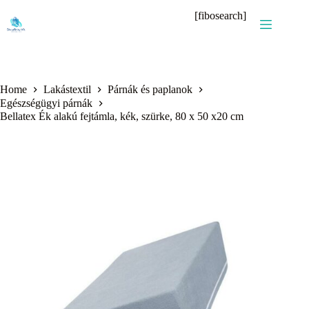
Skip
[fibosearch]
to
content
Home
Lakástextil
Párnák és paplanok
Egészségügyi párnák
Bellatex Ék alakú fejtámla, kék, szürke, 80 x 50 x20 cm