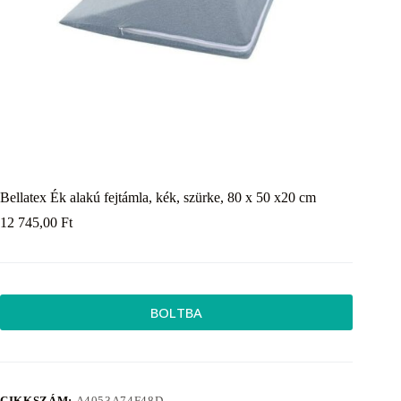
Bellatex Ék alakú fejtámla, kék, szürke, 80 x 50 x20 cm
12 745,00
Ft
BOLTBA
CIKKSZÁM:
A4053A74F48D