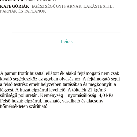
KATEGÓRIÁK:
EGÉSZSÉGÜGYI PÁRNÁK
,
LAKÁSTEXTIL
,
PÁRNÁK ÉS PAPLANOK
Leírás
A pamut frottír huzattal ellátott ék alakú fejtámogató nem csak
kiváló segédeszköz az ágyban olvasáshoz. A fejtámogató segít
a felső testrész emelt helyzetben tartásában és megkönnyíti a
légzést. A huzat cipzárral levehető. A töltelék 21 kg/m3
sűrűségű poliuretán. Keménység – nyomásállóság: 4,0 kPa
Felső huzat: cipzárral, mosható, vasalható és alacsony
hőmérsékleten szárítható.