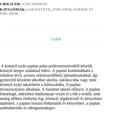
CIKKSZÁM:
6700C0F86E0D
KATEGÓRIÁK:
LAKÁSTEXTIL
,
PAPLANOK
,
PÁRNÁK ÉS
PAPLANOK
Leírás
A könnyű nyári paplan puha poliészterszövetből készült,
könnyű üreges szálakkal töltve. A paplan kombinálható a
raktáron lévő, azonos színösszeállítású párnahuzatokkal, így
gyönyörű készletet alkothat sátorba, lakókocsiba vagy mint
könnyű nyári takaróként a hálószobába. A paplan
tavaszra/nyárra alkalmas. A Summer takaró előnyei: A paplan
felmelegít, miközben hatékonyan vezeti el a hőt a testtől, amit
meleg időben értékelni fog. könnyű, légáteresztő és kényelmes
tapintású. a paplan hosszú élettartamú és kényelmes. a paplan
antibakteriális és allergiasemleges.