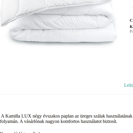
C
K
P
Leír
A Kamilla LUX négy évszakos paplan az üreges szálak használatának
folyamán. A vásárlónak nagyon komfortos használatot biztosít.