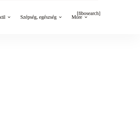
[fibosearch]
til
Szépség, egészség
More