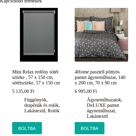
Kapcsolódó termékek
Mini Relax redőny sötét
4Home pasztell pöttyös
szürke , 57 x 150 cm,
pamut ágyneműhuzat, 140
sötétszürke, 57 x 150 cm
x 200 cm, 70 x 90 cm
5 135,00
Ft
6 995,00
Ft
Függönyök,
Ágyneműhuzatok
,
drapériák és rolók
,
DeLUXE pamut
Lakástextil
,
Rolók
ágyneműhuzat
,
Lakástextil
BOLTBA
BOLTBA