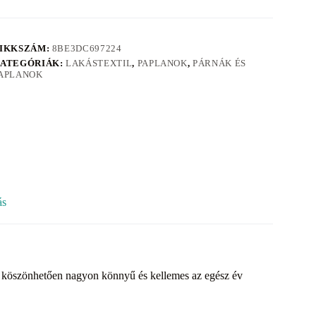
IKKSZÁM:
8BE3DC697224
ATEGÓRIÁK:
LAKÁSTEXTIL
,
PAPLANOK
,
PÁRNÁK ÉS
APLANOK
ás
 köszönhetően nagyon könnyű és kellemes az egész év