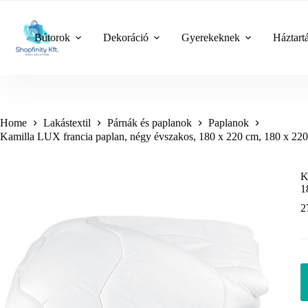
Skip
to
content
Bútorok
Dekoráció
Gyerekeknek
Háztart
Home
Lakástextil
Párnák és paplanok
Paplanok
Kamilla LUX francia paplan, négy évszakos, 180 x 220 cm, 180 x 22
K
1
2