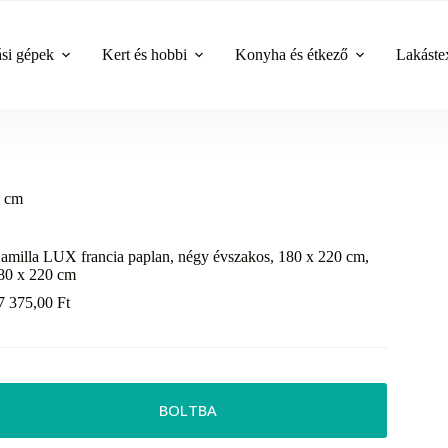
ási gépek
Kert és hobbi
Konyha és étkező
Lakástex
0 cm
amilla LUX francia paplan, négy évszakos, 180 x 220 cm,
80 x 220 cm
7 375,00
Ft
BOLTBA