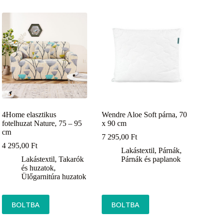
4Home elasztikus
Wendre Aloe Soft párna, 70
fotelhuzat Nature, 75 – 95
x 90 cm
cm
7 295,00
Ft
4 295,00
Ft
Lakástextil
,
Párnák
,
Lakástextil
,
Takarók
Párnák és paplanok
és huzatok
,
Ülőgarnitúra huzatok
BOLTBA
BOLTBA